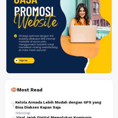
visibility
Most Read
1
Kelola Armada Lebih Mudah dengan GPS yang
Bisa Diakses Kapan Saja
Teknologi
Viral Jejak Digital Memalukan Komisaris