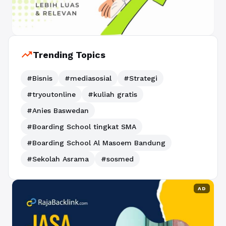
trending_up
Trending Topics
#Bisnis
#mediasosial
#Strategi
#tryoutonline
#kuliah gratis
#Anies Baswedan
#Boarding School tingkat SMA
#Boarding School Al Masoem Bandung
#Sekolah Asrama
#sosmed
AD