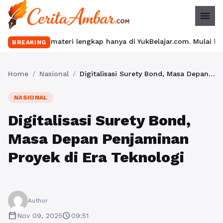
menu
ateri lengkap hanya di YukBelajar.com. Mulai langkah suksesmu h
BREAKING
Home
/
Nasional
/
Digitalisasi Surety Bond, Masa Depan Penjaminan Proyek di Era Teknologi
NASIONAL
Digitalisasi Surety Bond,
Masa Depan Penjaminan
Proyek di Era Teknologi
Author
calendar_today
schedule
Nov 09, 2025
09:51