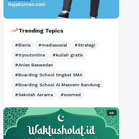
trending_up
Trending Topics
#Bisnis
#mediasosial
#Strategi
#tryoutonline
#kuliah gratis
#Anies Baswedan
#Boarding School tingkat SMA
#Boarding School Al Masoem Bandung
#Sekolah Asrama
#sosmed
AD