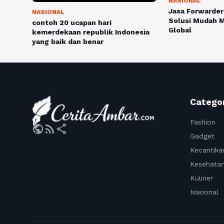
NASIONAL
Jasa Forwarder
NASIONAL
Solusi Mudah 
contoh 20 ucapan hari
Global
kemerdekaan republik Indonesia
yang baik dan benar
Catego
Fashion
public
rss_feed
share
Gadget
Kecantika
Kesehata
Kuliner
Nasional