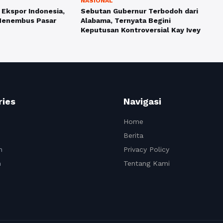
NASIONAL
 Ekspor Indonesia,
Sebutan Gubernur Terbodoh dari
Menembus Pasar
Alabama, Ternyata Begini
Keputusan Kontroversial Kay Ivey
ries
Navigasi
Home
Berita
n
Privacy Policy
n
Tentang Kami