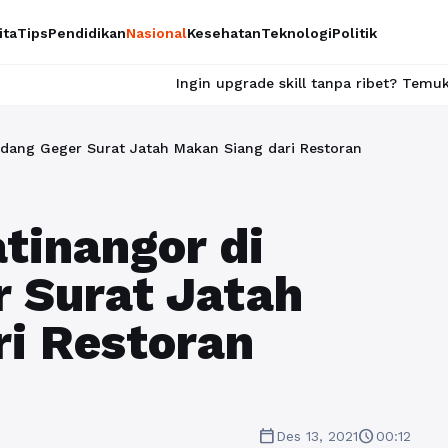
ita
Tips
Pendidikan
Nasional
Kesehatan
Teknologi
Politik
Ingin upgrade skill tanpa ribet? Temukan kelas seru 
ang Geger Surat Jatah Makan Siang dari Restoran
tinangor di
 Surat Jatah
i Restoran
calendar_today
schedule
Des 13, 2021
00:12