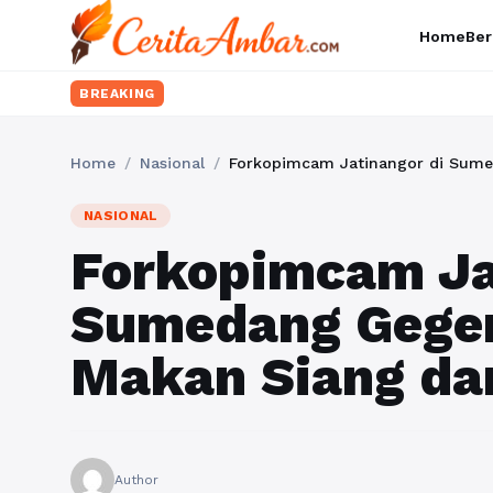
Home
Ber
BREAKING
Home
/
Nasional
/
Forkopimcam Jatinangor di Sumed
NASIONAL
Forkopimcam Ja
Sumedang Geger
Makan Siang dar
Author