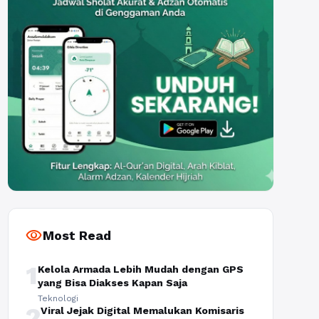
visibility
Most Read
1
Kelola Armada Lebih Mudah dengan GPS
yang Bisa Diakses Kapan Saja
Teknologi
2
Viral Jejak Digital Memalukan Komisaris