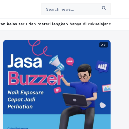
search
dan materi lengkap hanya di YukBelajar.com. Mulai langkah sukse
AD