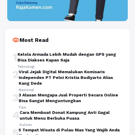
visibility
Most Read
1
Kelola Armada Lebih Mudah dengan GPS yang
Bisa Diakses Kapan Saja
Teknologi
2
Viral Jejak Digital Memalukan Komisaris
Independen PT Pelni Kristia Budiyarto Alias
Kang Dede
Nasional
3
3 Alasan Mengapa Jual Properti Secara Online
Bisa Sangat Menguntungkan
Tips
4
Cara Membuat Donat Kampung Anti Gagal
untuk Menu Berbuka Puasa
Kuliner
5
5 Tempat Wisata di Pulau Nias Yang Wajib Anda