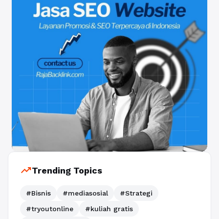
trending_up
Trending Topics
#Bisnis
#mediasosial
#Strategi
#tryoutonline
#kuliah gratis