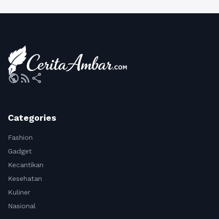
public
rss_feed
share
Categories
Fashion
Gadget
Kecantikan
Kesehatan
Kuliner
Nasional