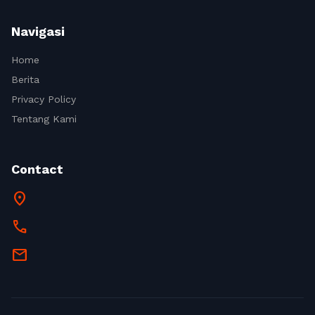
Navigasi
Home
Berita
Privacy Policy
Tentang Kami
Contact
location_on
call
mail