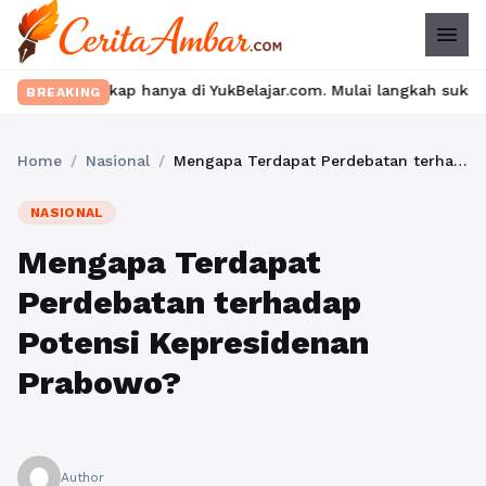
menu
anya di YukBelajar.com. Mulai langkah suksesmu hari ini! • Mau 
BREAKING
Home
/
Nasional
/
Mengapa Terdapat Perdebatan terhadap Potensi Kepresidenan Prabowo?
NASIONAL
Mengapa Terdapat
Perdebatan terhadap
Potensi Kepresidenan
Prabowo?
Author