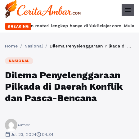
menu
n materi lengkap hanya di YukBelajar.com. Mulai langkah suksesm
BREAKING
Home
/
Nasional
/
Dilema Penyelenggaraan Pilkada di Daerah Konflik dan Pasca-Bencana
NASIONAL
Dilema Penyelenggaraan
Pilkada di Daerah Konflik
dan Pasca-Bencana
Author
calendar_today
schedule
Jul 23, 2024
04:34