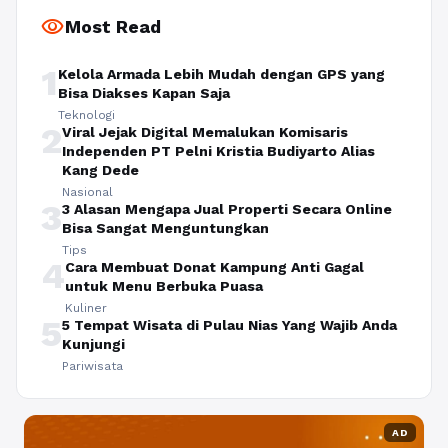
visibility
Most Read
1
Kelola Armada Lebih Mudah dengan GPS yang
Bisa Diakses Kapan Saja
Teknologi
2
Viral Jejak Digital Memalukan Komisaris
Independen PT Pelni Kristia Budiyarto Alias
Kang Dede
Nasional
3
3 Alasan Mengapa Jual Properti Secara Online
Bisa Sangat Menguntungkan
Tips
4
Cara Membuat Donat Kampung Anti Gagal
untuk Menu Berbuka Puasa
Kuliner
5
5 Tempat Wisata di Pulau Nias Yang Wajib Anda
Kunjungi
Pariwisata
AD