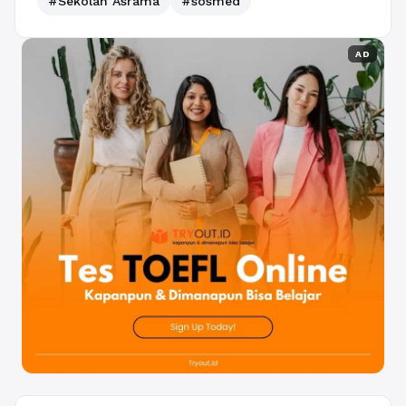
#Sekolah Asrama
#sosmed
AD