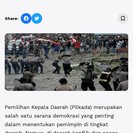
bookmark_border
Share:
Pemilihan Kepala Daerah (Pilkada) merupakan
salah satu sarana demokrasi yang penting
dalam menentukan pemimpin di tingkat
daerah. Namun, di daerah konflik dan pasca-