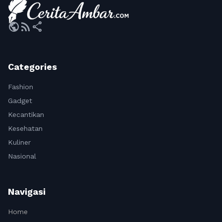
public
rss_feed
share
Categories
Fashion
Gadget
Kecantikan
Kesehatan
Kuliner
Nasional
Navigasi
Home