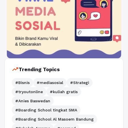
trending_up
Trending Topics
#Bisnis
#mediasosial
#Strategi
#tryoutonline
#kuliah gratis
#Anies Baswedan
#Boarding School tingkat SMA
#Boarding School Al Masoem Bandung