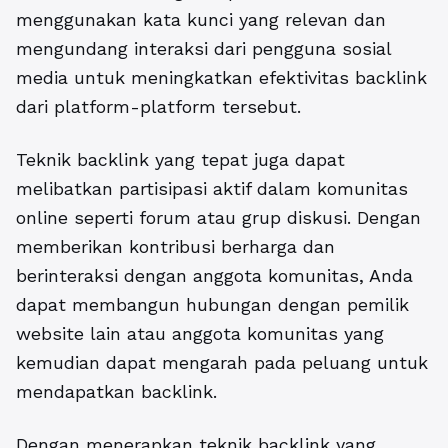
menggunakan kata kunci yang relevan dan
mengundang interaksi dari pengguna sosial
media untuk meningkatkan efektivitas backlink
dari platform-platform tersebut.
Teknik backlink yang tepat juga dapat
melibatkan partisipasi aktif dalam komunitas
online seperti forum atau grup diskusi. Dengan
memberikan kontribusi berharga dan
berinteraksi dengan anggota komunitas, Anda
dapat membangun hubungan dengan pemilik
website lain atau anggota komunitas yang
kemudian dapat mengarah pada peluang untuk
mendapatkan backlink.
Dengan menerapkan teknik backlink yang