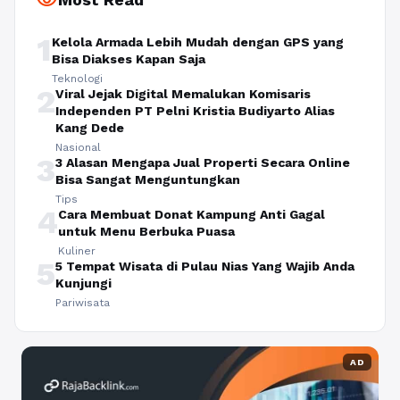
visibility
1
Kelola Armada Lebih Mudah dengan GPS yang
Bisa Diakses Kapan Saja
Teknologi
2
Viral Jejak Digital Memalukan Komisaris
Independen PT Pelni Kristia Budiyarto Alias
Kang Dede
Nasional
3
3 Alasan Mengapa Jual Properti Secara Online
Bisa Sangat Menguntungkan
Tips
4
Cara Membuat Donat Kampung Anti Gagal
untuk Menu Berbuka Puasa
Kuliner
5
5 Tempat Wisata di Pulau Nias Yang Wajib Anda
Kunjungi
Pariwisata
AD