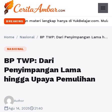
menu
 materi lengkap hanya di YukBelajar.com. Mulai langkah suksesmu 
BREAKING
Home
/
Nasional
/
BP TWP: Dari Penyimpangan Lama hingga Upaya Pemulihan
NASIONAL
BP TWP: Dari
Penyimpangan Lama
hingga Upaya Pemulihan
Author
calendar_today
schedule
Agu 14, 2025
21:40