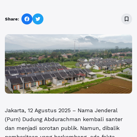
bookmark_border
Share:
Jakarta, 12 Agustus 2025 – Nama Jenderal
(Purn) Dudung Abdurachman kembali santer
dan menjadi sorotan publik. Namun, dibalik
pemberitaan yang berkembang, ada fakta