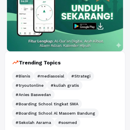
trending_up
Trending Topics
#Bisnis
#mediasosial
#Strategi
#tryoutonline
#kuliah gratis
#Anies Baswedan
#Boarding School tingkat SMA
#Boarding School Al Masoem Bandung
#Sekolah Asrama
#sosmed