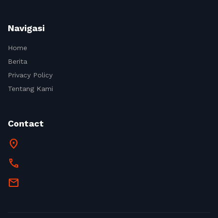
Navigasi
Home
Berita
Privacy Policy
Tentang Kami
Contact
location_on
call
mail