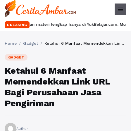
menu
n materi lengkap hanya di YukBelajar.com. Mulai langkah suksesm
BREAKING
Home
/
Gadget
/
Ketahui 6 Manfaat Memendekkan Link URL Bagi Perusahaan Jasa Pengiriman
GADGET
Ketahui 6 Manfaat
Memendekkan Link URL
Bagi Perusahaan Jasa
Pengiriman
Author