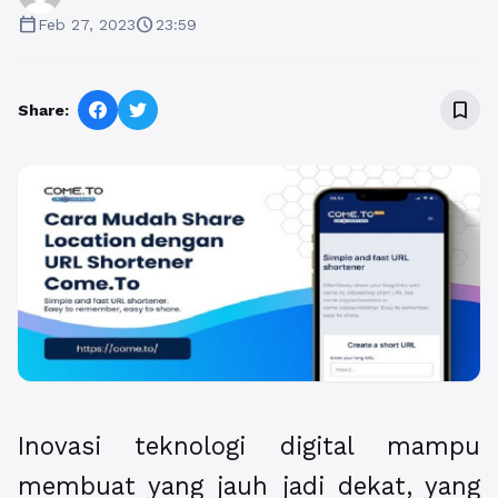
calendar_today
schedule
Feb 27, 2023
23:59
bookmark_border
Share:
Inovasi teknologi digital mampu
membuat yang jauh jadi dekat, yang