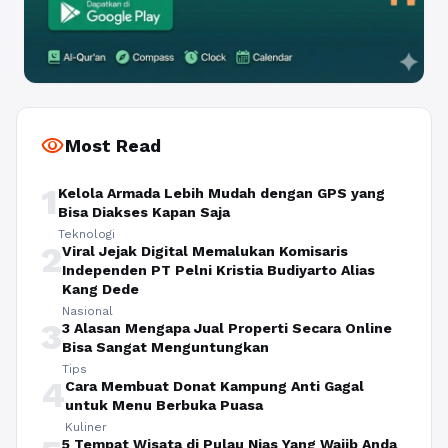
visibility
Most Read
1
Kelola Armada Lebih Mudah dengan GPS yang
Bisa Diakses Kapan Saja
Teknologi
2
Viral Jejak Digital Memalukan Komisaris
Independen PT Pelni Kristia Budiyarto Alias
Kang Dede
Nasional
3
3 Alasan Mengapa Jual Properti Secara Online
Bisa Sangat Menguntungkan
Tips
4
Cara Membuat Donat Kampung Anti Gagal
untuk Menu Berbuka Puasa
Kuliner
5 Tempat Wisata di Pulau Nias Yang Wajib Anda