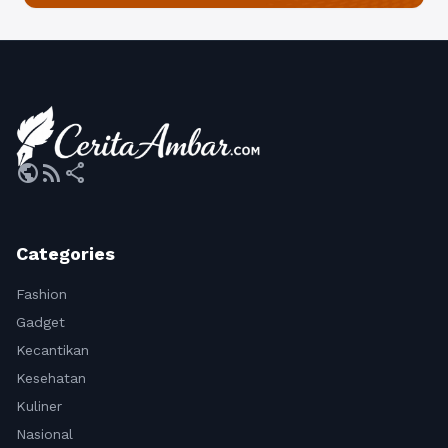
public
rss_feed
share
Categories
Fashion
Gadget
Kecantikan
Kesehatan
Kuliner
Nasional