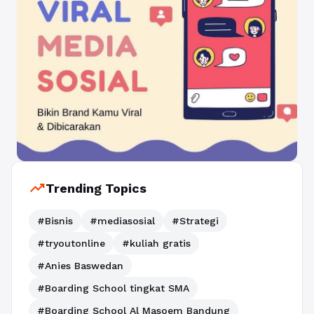
trending_up
Trending Topics
#Bisnis
#mediasosial
#Strategi
#tryoutonline
#kuliah gratis
#Anies Baswedan
#Boarding School tingkat SMA
#Boarding School Al Masoem Bandung