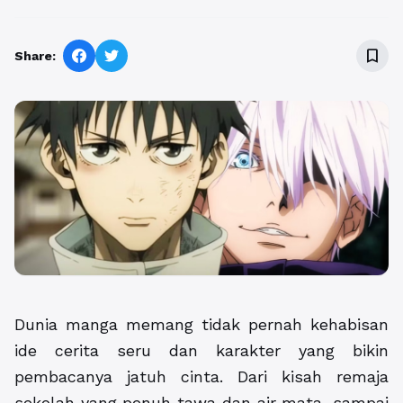
bookmark_border
Share:
Dunia manga memang tidak pernah kehabisan
ide cerita seru dan karakter yang bikin
pembacanya jatuh cinta. Dari kisah remaja
sekolah yang penuh tawa dan air mata, sampai