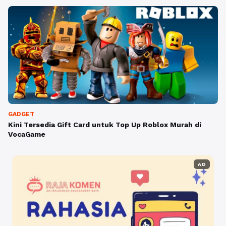
GADGET
Kini Tersedia Gift Card untuk Top Up Roblox Murah di
VocaGame
AD