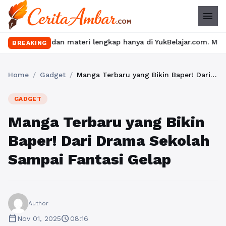
menu
 dan materi lengkap hanya di YukBelajar.com. Mulai langkah sukse
BREAKING
Home
/
Gadget
/
Manga Terbaru yang Bikin Baper! Dari Drama Sekolah Sampai Fantasi Gelap
GADGET
Manga Terbaru yang Bikin
Baper! Dari Drama Sekolah
Sampai Fantasi Gelap
Author
calendar_today
schedule
Nov 01, 2025
08:16