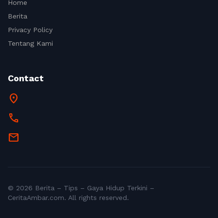
Home
Berita
Privacy Policy
Tentang Kami
Contact
location_on
call
mail
© 2026 Berita – Tips – Gaya Hidup Terkini –
CeritaAmbar.com. All rights reserved.