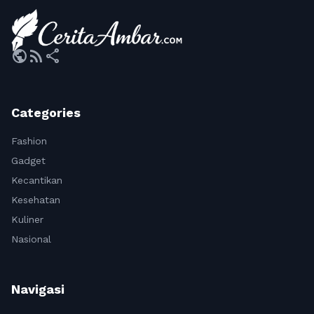
public
rss_feed
share
Categories
Fashion
Gadget
Kecantikan
Kesehatan
Kuliner
Nasional
Navigasi