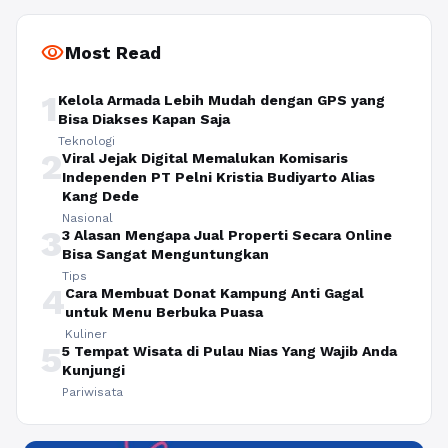
visibility
Most Read
1
Kelola Armada Lebih Mudah dengan GPS yang
Bisa Diakses Kapan Saja
Teknologi
2
Viral Jejak Digital Memalukan Komisaris
Independen PT Pelni Kristia Budiyarto Alias
Kang Dede
Nasional
3
3 Alasan Mengapa Jual Properti Secara Online
Bisa Sangat Menguntungkan
Tips
4
Cara Membuat Donat Kampung Anti Gagal
untuk Menu Berbuka Puasa
Kuliner
5
5 Tempat Wisata di Pulau Nias Yang Wajib Anda
Kunjungi
Pariwisata