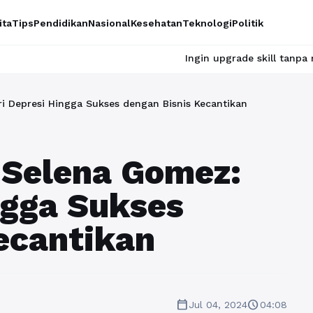
ita
Tips
Pendidikan
Nasional
Kesehatan
Teknologi
Politik
Ingin upgrade skill tanpa ribet? Temukan 
i Depresi Hingga Sukses dengan Bisnis Kecantikan
 Selena Gomez:
ngga Sukses
ecantikan
calendar_today
schedule
Jul 04, 2024
04:08