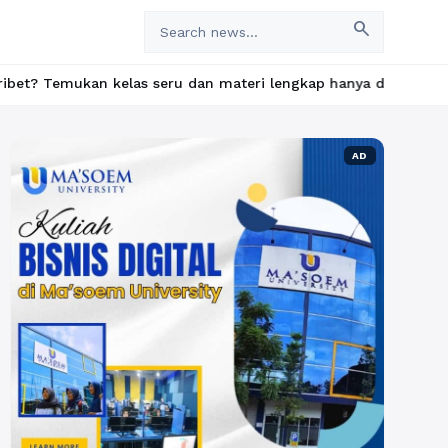
search
kelas seru dan materi lengkap hanya di YukBelajar.com. Mulai la
AD