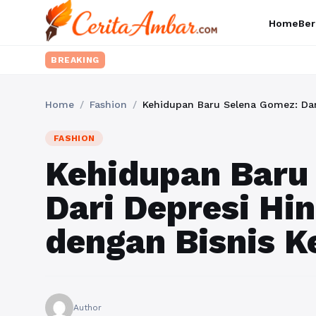
Home
Ber
BREAKING
Home
/
Fashion
/
Kehidupan Baru Selena Gomez: Dar
FASHION
Kehidupan Baru
Dari Depresi Hi
dengan Bisnis K
Author