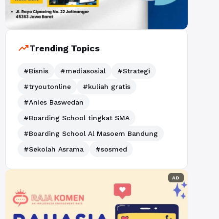
trending_up
Trending Topics
#Bisnis
#mediasosial
#Strategi
#tryoutonline
#kuliah gratis
#Anies Baswedan
#Boarding School tingkat SMA
#Boarding School Al Masoem Bandung
#Sekolah Asrama
#sosmed
AD