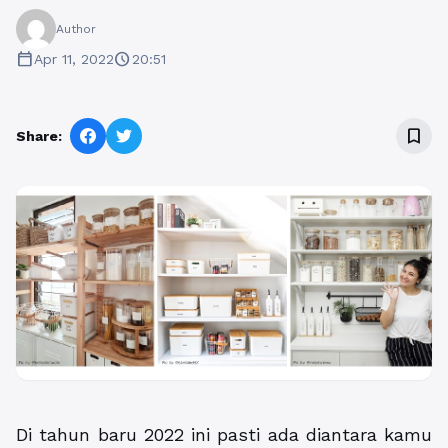
Author
calendar_today
schedule
Apr 11, 2022
20:51
bookmark_border
Share:
Di tahun baru 2022 ini pasti ada diantara kamu