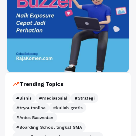
trending_up
Trending Topics
#Bisnis
#mediasosial
#Strategi
#tryoutonline
#kuliah gratis
#Anies Baswedan
#Boarding School tingkat SMA