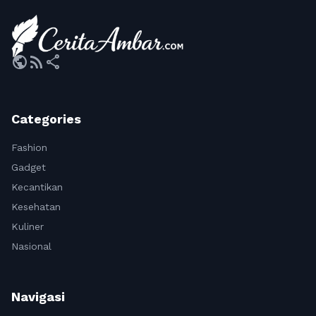
public
rss_feed
share
Categories
Fashion
Gadget
Kecantikan
Kesehatan
Kuliner
Nasional
Navigasi