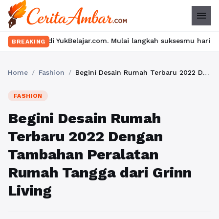
menu
YukBelajar.com. Mulai langkah suksesmu hari ini! • Mau lulus? L
BREAKING
Home
/
Fashion
/
Begini Desain Rumah Terbaru 2022 Dengan Tambahan Peralatan Rumah Tangga dari Grinn Living
FASHION
Begini Desain Rumah
Terbaru 2022 Dengan
Tambahan Peralatan
Rumah Tangga dari Grinn
Living