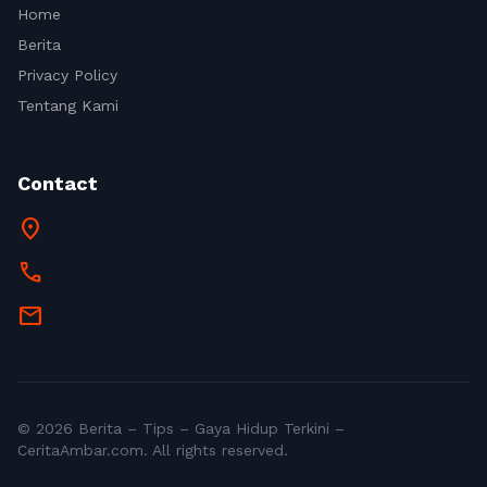
Home
Berita
Privacy Policy
Tentang Kami
Contact
location_on
call
mail
© 2026 Berita – Tips – Gaya Hidup Terkini –
CeritaAmbar.com. All rights reserved.