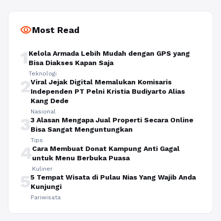
visibility
Most Read
1
Kelola Armada Lebih Mudah dengan GPS yang
Bisa Diakses Kapan Saja
Teknologi
2
Viral Jejak Digital Memalukan Komisaris
Independen PT Pelni Kristia Budiyarto Alias
Kang Dede
Nasional
3
3 Alasan Mengapa Jual Properti Secara Online
Bisa Sangat Menguntungkan
Tips
4
Cara Membuat Donat Kampung Anti Gagal
untuk Menu Berbuka Puasa
Kuliner
5
5 Tempat Wisata di Pulau Nias Yang Wajib Anda
Kunjungi
Pariwisata