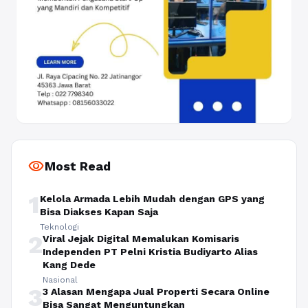
visibility
Most Read
1
Kelola Armada Lebih Mudah dengan GPS yang
Bisa Diakses Kapan Saja
Teknologi
2
Viral Jejak Digital Memalukan Komisaris
Independen PT Pelni Kristia Budiyarto Alias
Kang Dede
Nasional
3
3 Alasan Mengapa Jual Properti Secara Online
Bisa Sangat Menguntungkan