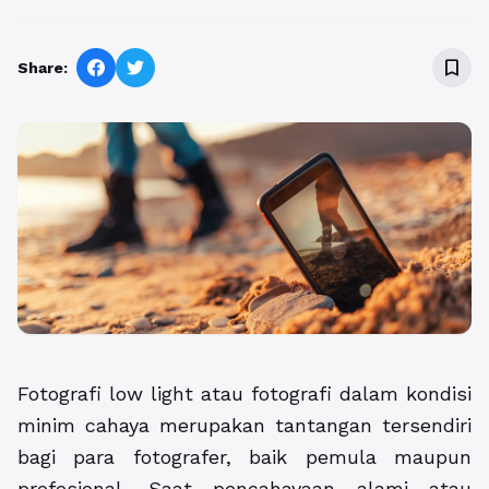
bookmark_border
Share:
Fotografi low light atau fotografi dalam kondisi
minim cahaya merupakan tantangan tersendiri
bagi para fotografer, baik pemula maupun
profesional. Saat pencahayaan alami atau