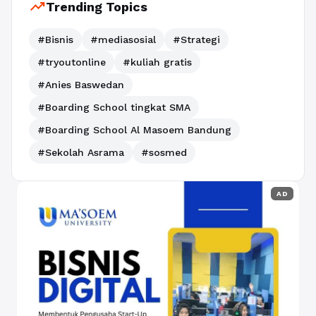
trending_up
Trending Topics
#Bisnis
#mediasosial
#Strategi
#tryoutonline
#kuliah gratis
#Anies Baswedan
#Boarding School tingkat SMA
#Boarding School Al Masoem Bandung
#Sekolah Asrama
#sosmed
AD