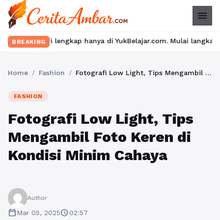
menu
 lengkap hanya di YukBelajar.com. Mulai langkah suksesmu hari i
BREAKING
Home
/
Fashion
/
Fotografi Low Light, Tips Mengambil Foto Keren di Kondisi Minim Cahaya
FASHION
Fotografi Low Light, Tips
Mengambil Foto Keren di
Kondisi Minim Cahaya
Author
calendar_today
schedule
Mar 05, 2025
02:57