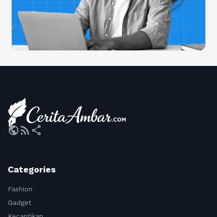
public
rss_feed
share
Categories
Fashion
Gadget
Kecantikan