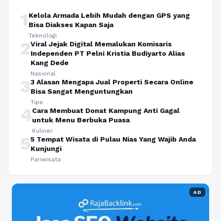
1
Kelola Armada Lebih Mudah dengan GPS yang
Bisa Diakses Kapan Saja
Teknologi
2
Viral Jejak Digital Memalukan Komisaris
Independen PT Pelni Kristia Budiyarto Alias
Kang Dede
Nasional
3
3 Alasan Mengapa Jual Properti Secara Online
Bisa Sangat Menguntungkan
Tips
4
Cara Membuat Donat Kampung Anti Gagal
untuk Menu Berbuka Puasa
Kuliner
5
5 Tempat Wisata di Pulau Nias Yang Wajib Anda
Kunjungi
Pariwisata
AD