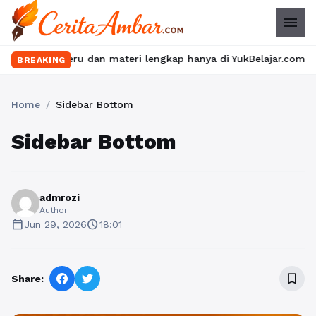
menu
 seru dan materi lengkap hanya di YukBelajar.com. Mulai langkah
BREAKING
Home
/
Sidebar Bottom
Sidebar Bottom
admrozi
Author
calendar_today
schedule
Jun 29, 2026
18:01
bookmark_border
Share: