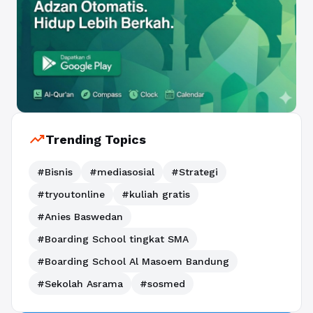
trending_up
Trending Topics
#Bisnis
#mediasosial
#Strategi
#tryoutonline
#kuliah gratis
#Anies Baswedan
#Boarding School tingkat SMA
#Boarding School Al Masoem Bandung
#Sekolah Asrama
#sosmed