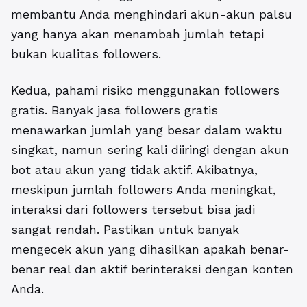
membantu Anda menghindari akun-akun palsu
yang hanya akan menambah jumlah tetapi
bukan kualitas followers.
Kedua, pahami risiko menggunakan followers
gratis. Banyak jasa followers gratis
menawarkan jumlah yang besar dalam waktu
singkat, namun sering kali diiringi dengan akun
bot atau akun yang tidak aktif. Akibatnya,
meskipun jumlah followers Anda meningkat,
interaksi dari followers tersebut bisa jadi
sangat rendah. Pastikan untuk banyak
mengecek akun yang dihasilkan apakah benar-
benar real dan aktif berinteraksi dengan konten
Anda.