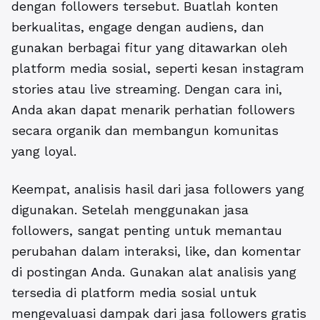
dengan followers tersebut. Buatlah konten
berkualitas, engage dengan audiens, dan
gunakan berbagai fitur yang ditawarkan oleh
platform media sosial, seperti kesan instagram
stories atau live streaming. Dengan cara ini,
Anda akan dapat menarik perhatian followers
secara organik dan membangun komunitas
yang loyal.
Keempat, analisis hasil dari jasa followers yang
digunakan. Setelah menggunakan jasa
followers, sangat penting untuk memantau
perubahan dalam interaksi, like, dan komentar
di postingan Anda. Gunakan alat analisis yang
tersedia di platform media sosial untuk
mengevaluasi dampak dari jasa followers gratis