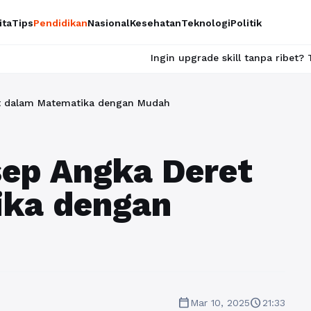
ita
Tips
Pendidikan
Nasional
Kesehatan
Teknologi
Politik
Ingin upgrade skill tanpa ribet? Temukan kelas ser
 dalam Matematika dengan Mudah
ep Angka Deret
ika dengan
calendar_today
schedule
Mar 10, 2025
21:33