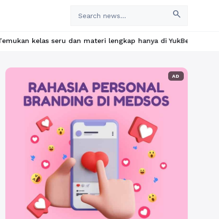
search
u dan materi lengkap hanya di YukBelajar.com. Mulai langkah suk
AD