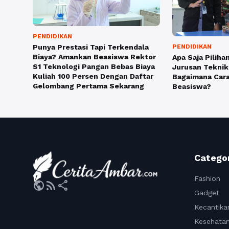
PENDIDIKAN
Punya Prestasi Tapi Terkendala
PENDIDIKAN
Biaya? Amankan Beasiswa Rektor
Apa Saja Pilih
S1 Teknologi Pangan Bebas Biaya
Jurusan Teknik 
Kuliah 100 Persen Dengan Daftar
Bagaimana Car
Gelombang Pertama Sekarang
Beasiswa?
Catego
Fashion
public
rss_feed
share
Gadget
Kecantika
Kesehata