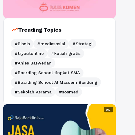
trending_up
Trending Topics
#Bisnis
#mediasosial
#Strategi
#tryoutonline
#kuliah gratis
#Anies Baswedan
#Boarding School tingkat SMA
#Boarding School Al Masoem Bandung
#Sekolah Asrama
#sosmed
AD