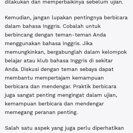
dilakukan dan memperbaikinya sebelum ujian.
Kemudian, jangan lupakan pentingnya berbicara
dalam bahasa Inggris. Cobalah untuk
berbincang dengan teman-teman Anda
menggunakan bahasa Inggris. Jika
memungkinkan, bergabunglah dalam kelompok
belajar atau klub bahasa Inggris di sekitar
Anda. Diskusi dengan teman sebaya dapat
membantu mempertajam kemampuan
berbicara dan mendengar. Praktik berbicara
juga sangat penting mengingat dalam ujian,
kemampuan berbicara dan mendengar
memegang peranan penting.
Salah satu aspek yang juga perlu diperhatikan