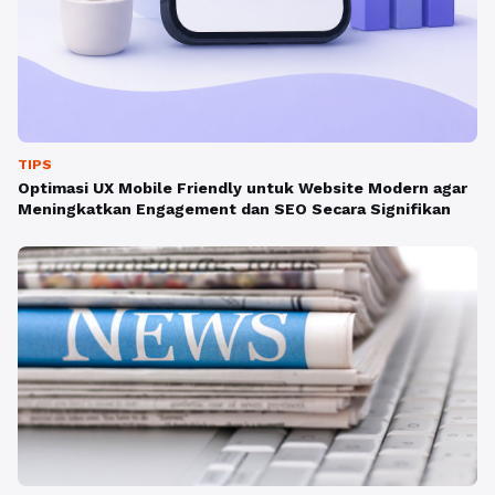
TIPS
Optimasi UX Mobile Friendly untuk Website Modern agar
Meningkatkan Engagement dan SEO Secara Signifikan