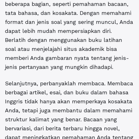
beberapa bagian, seperti pemahaman bacaan,
tata bahasa, dan kosakata. Dengan memahami
format dan jenis soal yang sering muncul, Anda
dapat lebih mudah mempersiapkan diri.
Berlatih dengan menggunakan buku latihan
soal atau menjelajahi situs akademik bisa
memberi Anda gambaran nyata tentang jenis-
jenis pertanyaan yang mungkin dihadapi.
Selanjutnya, perbanyaklah membaca. Membaca
berbagai artikel, esai, dan buku dalam bahasa
Inggris tidak hanya akan memperkaya kosakata
Anda, tetapi juga membantu dalam memahami
struktur kalimat yang benar. Bacaan yang
bervariasi, dari berita terbaru hingga novel,
dapat meningkatkan pemahaman Anda tentang