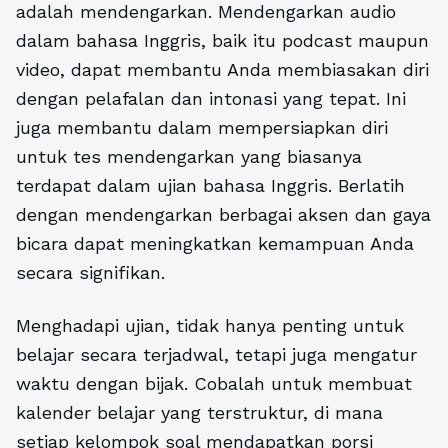
adalah mendengarkan.
Mendengarkan audio
dalam bahasa Inggris, baik itu podcast maupun
video, dapat membantu Anda membiasakan diri
dengan pelafalan dan intonasi yang tepat. Ini
juga membantu dalam mempersiapkan diri
untuk tes mendengarkan yang biasanya
terdapat dalam ujian bahasa Inggris. Berlatih
dengan mendengarkan berbagai aksen dan gaya
bicara dapat meningkatkan kemampuan Anda
secara signifikan.
Menghadapi ujian, tidak hanya penting untuk
belajar secara terjadwal, tetapi juga mengatur
waktu dengan bijak. Cobalah untuk membuat
kalender belajar yang terstruktur, di mana
setiap kelompok soal mendapatkan porsi