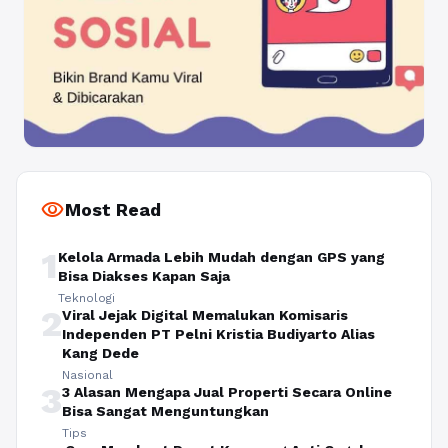
visibility
Most Read
1
Kelola Armada Lebih Mudah dengan GPS yang
Bisa Diakses Kapan Saja
Teknologi
2
Viral Jejak Digital Memalukan Komisaris
Independen PT Pelni Kristia Budiyarto Alias
Kang Dede
Nasional
3
3 Alasan Mengapa Jual Properti Secara Online
Bisa Sangat Menguntungkan
Tips