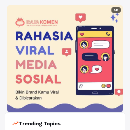
AD
trending_up
Trending Topics