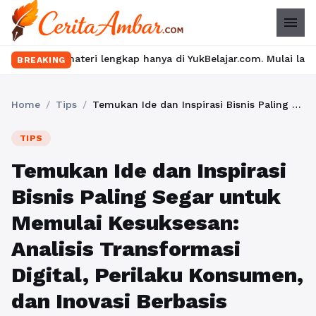
menu
ateri lengkap hanya di YukBelajar.com. Mulai langkah suksesmu ha
BREAKING
Home
/
Tips
/
Temukan Ide dan Inspirasi Bisnis Paling Segar untuk Memulai Kesuksesan: Analisis Transformasi Digital, Perilaku Konsumen, dan Inovasi Berbasis Ekosistem Data
TIPS
Temukan Ide dan Inspirasi
Bisnis Paling Segar untuk
Memulai Kesuksesan:
Analisis Transformasi
Digital, Perilaku Konsumen,
dan Inovasi Berbasis