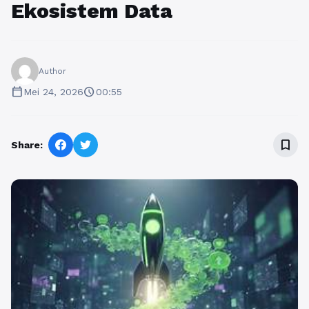
Ekosistem Data
Author
calendar_today
schedule
Mei 24, 2026
00:55
bookmark_border
Share: