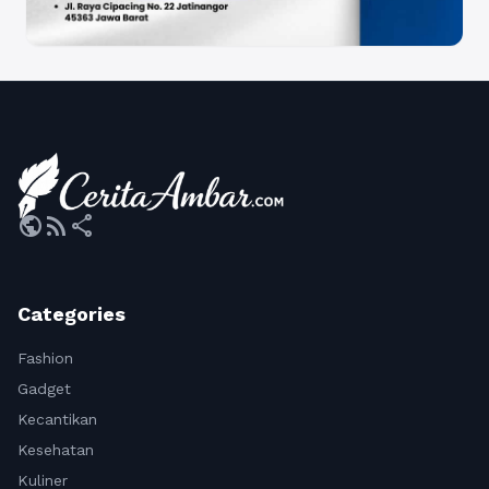
public
rss_feed
share
Categories
Fashion
Gadget
Kecantikan
Kesehatan
Kuliner