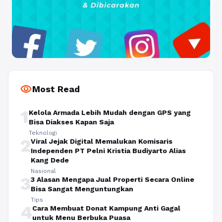
visibility
Most Read
1
Kelola Armada Lebih Mudah dengan GPS yang
Bisa Diakses Kapan Saja
Teknologi
2
Viral Jejak Digital Memalukan Komisaris
Independen PT Pelni Kristia Budiyarto Alias
Kang Dede
Nasional
3
3 Alasan Mengapa Jual Properti Secara Online
Bisa Sangat Menguntungkan
Tips
4
Cara Membuat Donat Kampung Anti Gagal
untuk Menu Berbuka Puasa