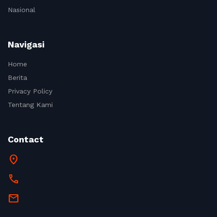
Nasional
Navigasi
Home
Berita
Privacy Policy
Tentang Kami
Contact
location_on
call
mail