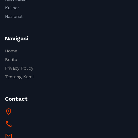
Kuliner
Nasional
Navigasi
Home
Berita
Privacy Policy
Tentang Kami
Contact
location_on
call
mail