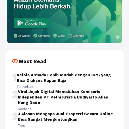
visibility
Most Read
1
Kelola Armada Lebih Mudah dengan GPS yang
Bisa Diakses Kapan Saja
Teknologi
2
Viral Jejak Digital Memalukan Komisaris
Independen PT Pelni Kristia Budiyarto Alias
Kang Dede
Nasional
3
3 Alasan Mengapa Jual Properti Secara Online
Bisa Sangat Menguntungkan
Tips