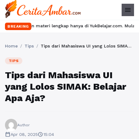
menu
ateri lengkap hanya di YukBelajar.com. Mulai langkah suksesmu h
BREAKING
Home
/
Tips
/
Tips dari Mahasiswa UI yang Lolos SIMAK: Belajar Apa Aja?
TIPS
Tips dari Mahasiswa UI
yang Lolos SIMAK: Belajar
Apa Aja?
Author
calendar_today
schedule
Apr 08, 2025
15:04