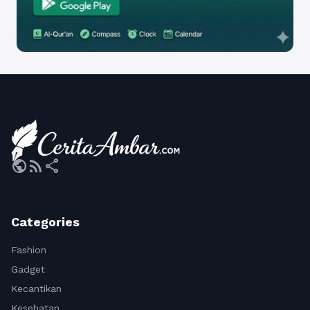
public
rss_feed
share
Categories
Fashion
Gadget
Kecantikan
Kesehatan