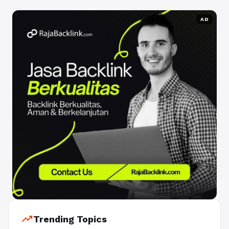
AD
trending_up
Trending Topics