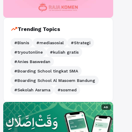
trending_up
Trending Topics
#Bisnis
#mediasosial
#Strategi
#tryoutonline
#kuliah gratis
#Anies Baswedan
#Boarding School tingkat SMA
#Boarding School Al Masoem Bandung
#Sekolah Asrama
#sosmed
AD