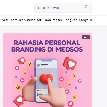
search
elas seru dan materi lengkap hanya di YukBelajar.com. Mulai lang
AD