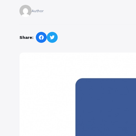
Author
Share: