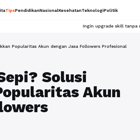
ita
Tips
Pendidikan
Nasional
Kesehatan
Teknologi
Politik
Ingin upgrade skill tanpa ribet? Temukan k
kkan Popularitas Akun dengan Jasa Followers Profesional
epi? Solusi
Popularitas Akun
llowers