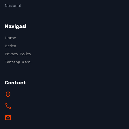
Nasional
Navigasi
Home
Berita
Privacy Policy
Tentang Kami
Contact
location_on
call
mail