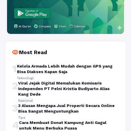
visibility
Most Read
1
Kelola Armada Lebih Mudah dengan GPS yang
Bisa Diakses Kapan Saja
Teknologi
2
Viral Jejak Digital Memalukan Komisaris
Independen PT Pelni Kristia Budiyarto Alias
Kang Dede
Nasional
3
3 Alasan Mengapa Jual Properti Secara Online
Bisa Sangat Menguntungkan
Tips
4
Cara Membuat Donat Kampung Anti Gagal
untuk Menu Berbuka Puasa