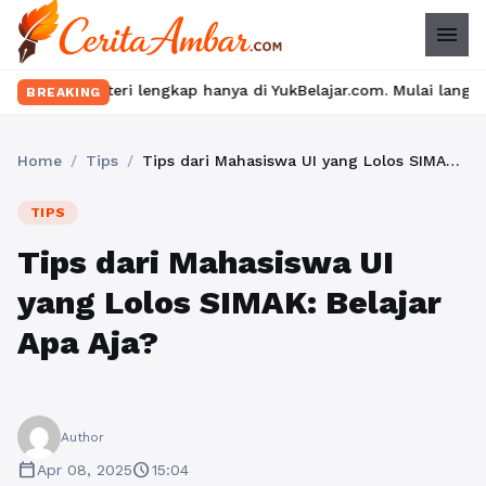
menu
i lengkap hanya di YukBelajar.com. Mulai langkah suksesmu hari i
BREAKING
Home
/
Tips
/
Tips dari Mahasiswa UI yang Lolos SIMAK: Belajar Apa Aja?
TIPS
Tips dari Mahasiswa UI
yang Lolos SIMAK: Belajar
Apa Aja?
Author
calendar_today
schedule
Apr 08, 2025
15:04