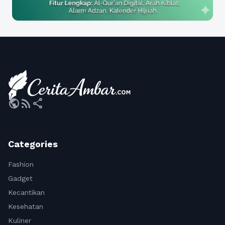
public
rss_feed
share
Categories
Fashion
Gadget
Kecantikan
Kesehatan
Kuliner