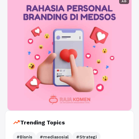
AD
trending_up
Trending Topics
#Bisnis
#mediasosial
#Strategi