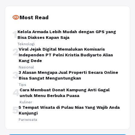
visibility
Most Read
1
Kelola Armada Lebih Mudah dengan GPS yang
Bisa Diakses Kapan Saja
Teknologi
2
Viral Jejak Digital Memalukan Komisaris
Independen PT Pelni Kristia Budiyarto Alias
Kang Dede
Nasional
3
3 Alasan Mengapa Jual Properti Secara Online
Bisa Sangat Menguntungkan
Tips
4
Cara Membuat Donat Kampung Anti Gagal
untuk Menu Berbuka Puasa
Kuliner
5
5 Tempat Wisata di Pulau Nias Yang Wajib Anda
Kunjungi
Pariwisata