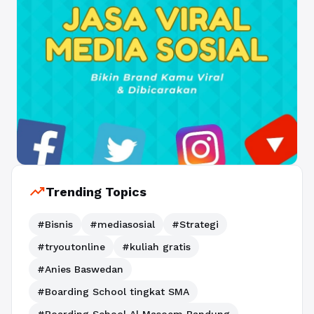
trending_up
Trending Topics
#Bisnis
#mediasosial
#Strategi
#tryoutonline
#kuliah gratis
#Anies Baswedan
#Boarding School tingkat SMA