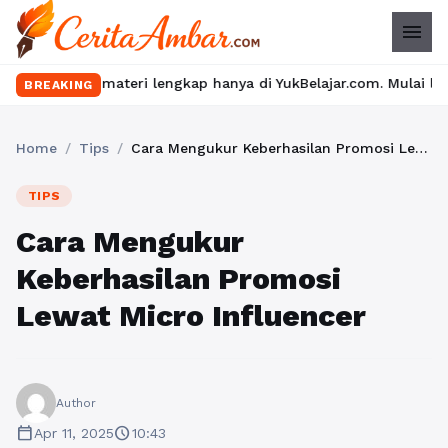
menu
materi lengkap hanya di YukBelajar.com. Mulai langkah suksesmu 
BREAKING
Home
/
Tips
/
Cara Mengukur Keberhasilan Promosi Lewat Micro Influencer
TIPS
Cara Mengukur
Keberhasilan Promosi
Lewat Micro Influencer
Author
calendar_today
schedule
Apr 11, 2025
10:43