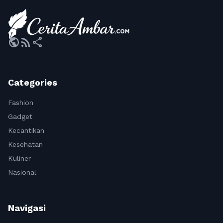
public
rss_feed
share
Categories
Fashion
Gadget
Kecantikan
Kesehatan
Kuliner
Nasional
Navigasi