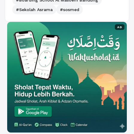
#Boarding School Al Masoem Bandung
#Sekolah Asrama
#sosmed
AD