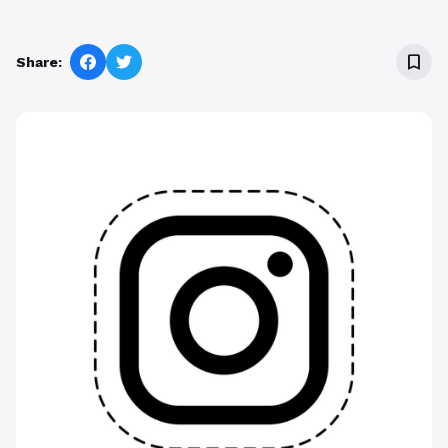
bookmark_border
Share: