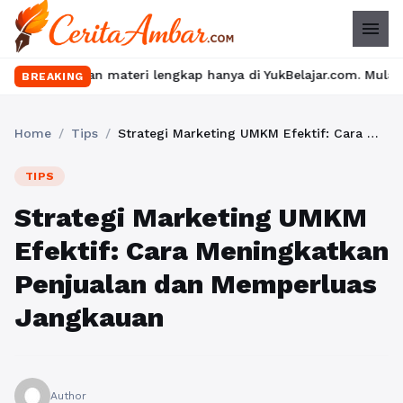
menu
materi lengkap hanya di YukBelajar.com. Mulai langkah suksesmu 
BREAKING
Home
/
Tips
/
Strategi Marketing UMKM Efektif: Cara Meningkatkan Penjualan dan Memperluas Jangkauan
TIPS
Strategi Marketing UMKM
Efektif: Cara Meningkatkan
Penjualan dan Memperluas
Jangkauan
Author