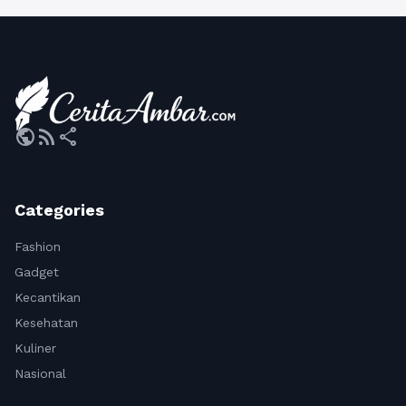
public
rss_feed
share
Categories
Fashion
Gadget
Kecantikan
Kesehatan
Kuliner
Nasional