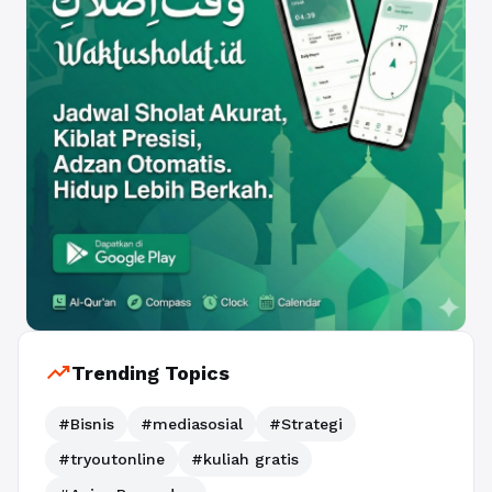
trending_up
Trending Topics
#Bisnis
#mediasosial
#Strategi
#tryoutonline
#kuliah gratis