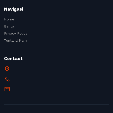
Navigasi
Home
Berita
Privacy Policy
Tentang Kami
Contact
location_on
call
mail