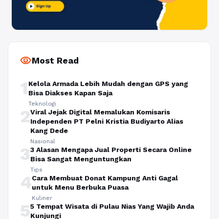
visibility
Most Read
1
Kelola Armada Lebih Mudah dengan GPS yang
Bisa Diakses Kapan Saja
Teknologi
2
Viral Jejak Digital Memalukan Komisaris
Independen PT Pelni Kristia Budiyarto Alias
Kang Dede
Nasional
3
3 Alasan Mengapa Jual Properti Secara Online
Bisa Sangat Menguntungkan
Tips
4
Cara Membuat Donat Kampung Anti Gagal
untuk Menu Berbuka Puasa
Kuliner
5
5 Tempat Wisata di Pulau Nias Yang Wajib Anda
Kunjungi