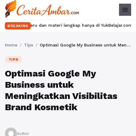
menu
 seru dan materi lengkap hanya di YukBelajar.com. Mulai langkah 
BREAKING
Home
/
Tips
/
Optimasi Google My Business untuk Meningkatkan Visibilitas Brand Kosmetik
TIPS
Optimasi Google My
Business untuk
Meningkatkan Visibilitas
Brand Kosmetik
Author