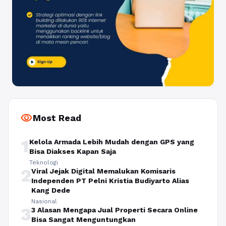
visibility
Most Read
1
Kelola Armada Lebih Mudah dengan GPS yang
Bisa Diakses Kapan Saja
Teknologi
2
Viral Jejak Digital Memalukan Komisaris
Independen PT Pelni Kristia Budiyarto Alias
Kang Dede
Nasional
3
3 Alasan Mengapa Jual Properti Secara Online
Bisa Sangat Menguntungkan