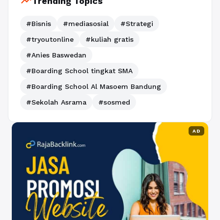
trending_up
Trending Topics
#Bisnis
#mediasosial
#Strategi
#tryoutonline
#kuliah gratis
#Anies Baswedan
#Boarding School tingkat SMA
#Boarding School Al Masoem Bandung
#Sekolah Asrama
#sosmed
AD