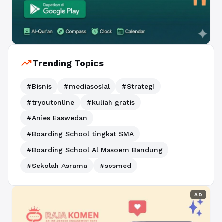
trending_up
Trending Topics
#Bisnis
#mediasosial
#Strategi
#tryoutonline
#kuliah gratis
#Anies Baswedan
#Boarding School tingkat SMA
#Boarding School Al Masoem Bandung
#Sekolah Asrama
#sosmed
AD