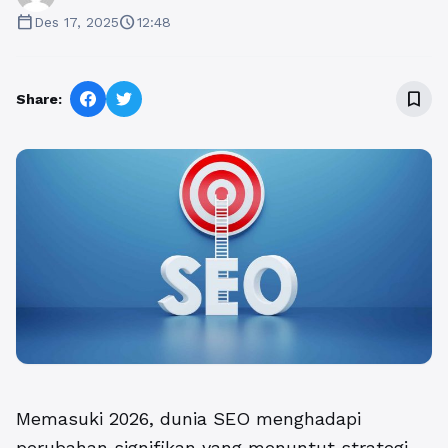
calendar_today
schedule
Des 17, 2025
12:48
bookmark_border
Share:
Memasuki 2026, dunia SEO menghadapi
perubahan signifikan yang menuntut strategi