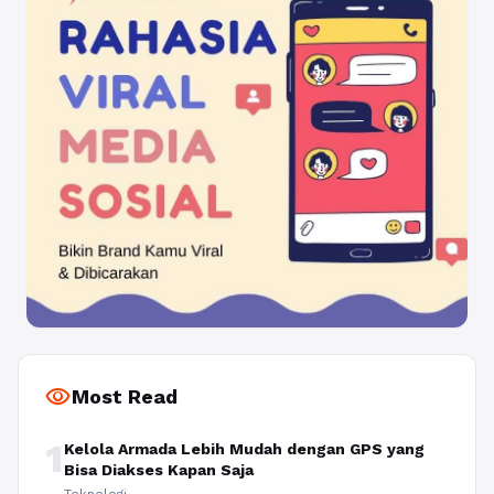
visibility
Most Read
1
Kelola Armada Lebih Mudah dengan GPS yang
Bisa Diakses Kapan Saja
Teknologi