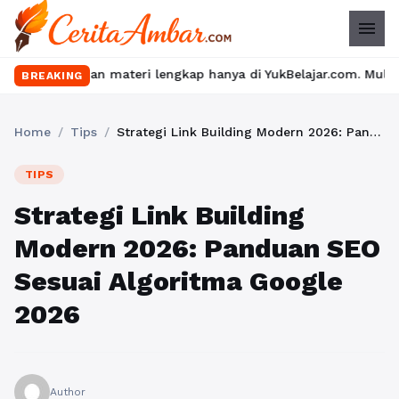
menu
n materi lengkap hanya di YukBelajar.com. Mulai langkah suksesm
BREAKING
Home
/
Tips
/
Strategi Link Building Modern 2026: Panduan SEO Sesuai Algoritma Google 2026
TIPS
Strategi Link Building
Modern 2026: Panduan SEO
Sesuai Algoritma Google
2026
Author