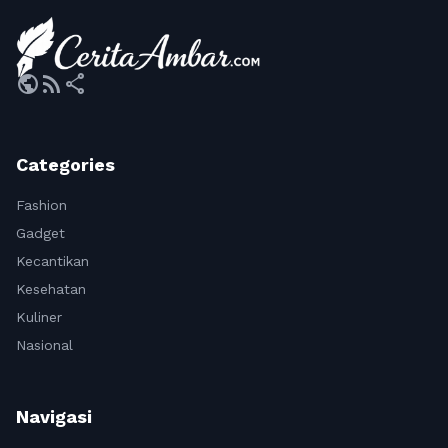
public
rss_feed
share
Categories
Fashion
Gadget
Kecantikan
Kesehatan
Kuliner
Nasional
Navigasi