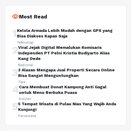
visibility
Most Read
1
Kelola Armada Lebih Mudah dengan GPS yang
Bisa Diakses Kapan Saja
Teknologi
2
Viral Jejak Digital Memalukan Komisaris
Independen PT Pelni Kristia Budiyarto Alias
Kang Dede
Nasional
3
3 Alasan Mengapa Jual Properti Secara Online
Bisa Sangat Menguntungkan
Tips
4
Cara Membuat Donat Kampung Anti Gagal
untuk Menu Berbuka Puasa
Kuliner
5
5 Tempat Wisata di Pulau Nias Yang Wajib Anda
Kunjungi
Pariwisata