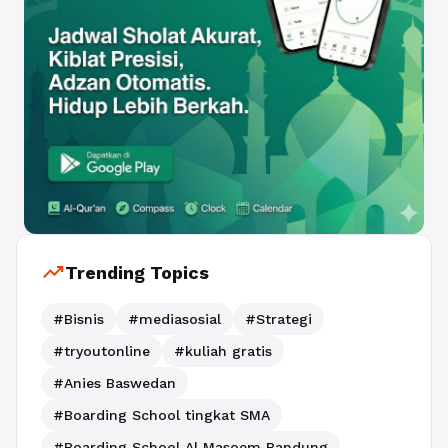
trending_up
Trending Topics
#Bisnis
#mediasosial
#Strategi
#tryoutonline
#kuliah gratis
#Anies Baswedan
#Boarding School tingkat SMA
#Boarding School Al Masoem Bandung