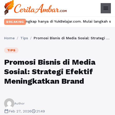
menu
kap hanya di YukBelajar.com. Mulai langkah suksesmu hari ini! •
BREAKING
Home
/
Tips
/
Promosi Bisnis di Media Sosial: Strategi Efektif Meningkatkan Brand
TIPS
Promosi Bisnis di Media
Sosial: Strategi Efektif
Meningkatkan Brand
Author
calendar_today
schedule
Feb 27, 2026
21:49