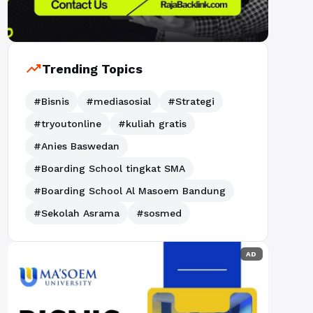
trending_up
Trending Topics
#Bisnis
#mediasosial
#Strategi
#tryoutonline
#kuliah gratis
#Anies Baswedan
#Boarding School tingkat SMA
#Boarding School Al Masoem Bandung
#Sekolah Asrama
#sosmed
AD