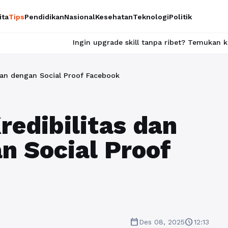
ita
Tips
Pendidikan
Nasional
Kesehatan
Teknologi
Politik
Ingin upgrade skill tanpa ribet? Temukan kelas seru dan materi 
lan dengan Social Proof Facebook
edibilitas dan
n Social Proof
calendar_today
schedule
Des 08, 2025
12:13