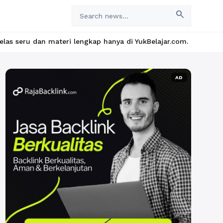
search
lengkap hanya di YukBelajar.com. Mulai langkah suksesmu hari in
AD