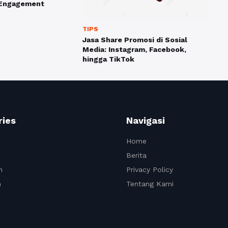
 Engagement
TIPS
Jasa Share Promosi di Sosial
Media: Instagram, Facebook,
hingga TikTok
ries
Navigasi
Home
Berita
n
Privacy Policy
n
Tentang Kami