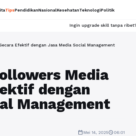
ita
Tips
Pendidikan
Nasional
Kesehatan
Teknologi
Politik
Ingin upgrade skill tanpa ribet? Temukan kelas se
 Secara Efektif dengan Jasa Media Social Management
ollowers Media
fektif dengan
ial Management
calendar_today
schedule
Mei 14, 2025
06:01