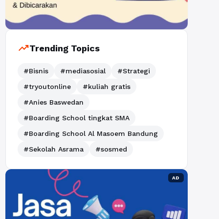
trending_up
Trending Topics
#Bisnis
#mediasosial
#Strategi
#tryoutonline
#kuliah gratis
#Anies Baswedan
#Boarding School tingkat SMA
#Boarding School Al Masoem Bandung
#Sekolah Asrama
#sosmed
AD