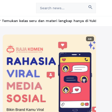
search
ru dan materi lengkap hanya di YukBelajar.com. Mulai langkah su
AD