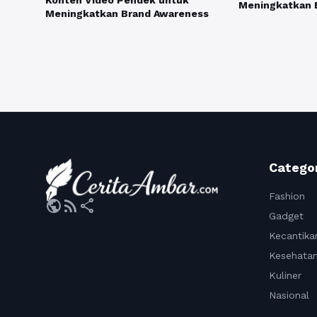
Konten Video Pendek untuk
Meningkatkan
Meningkatkan Brand Awareness
Catego
Fashion
public
rss_feed
share
Gadget
Kecantika
Kesehata
Kuliner
Nasional