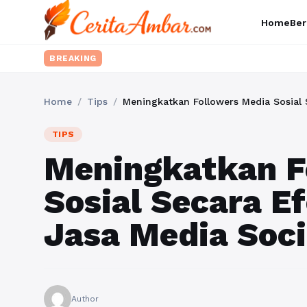
Home
Ber
BREAKING
Home
/
Tips
/
Meningkatkan Followers Media Sosial
TIPS
Meningkatkan F
Sosial Secara E
Jasa Media Soc
Author