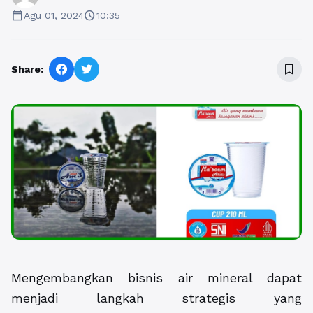
calendar_today
schedule
Agu 01, 2024
10:35
bookmark_border
Share:
Mengembangkan bisnis air mineral dapat
menjadi langkah strategis yang