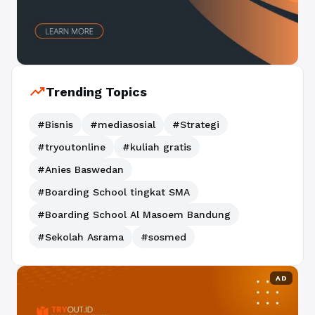
trending_up
Trending Topics
#Bisnis
#mediasosial
#Strategi
#tryoutonline
#kuliah gratis
#Anies Baswedan
#Boarding School tingkat SMA
#Boarding School Al Masoem Bandung
#Sekolah Asrama
#sosmed
AD