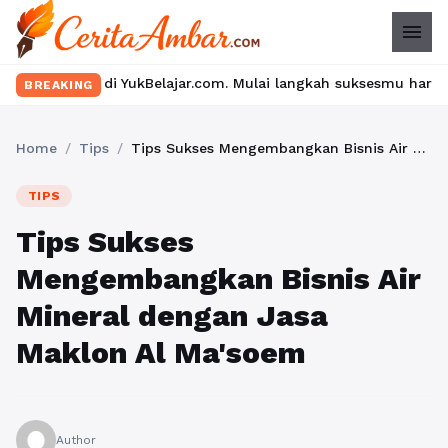
menu
i YukBelajar.com. Mulai langkah suksesmu hari ini! • Mau lulus? 
BREAKING
Home
/
Tips
/
Tips Sukses Mengembangkan Bisnis Air Mineral dengan Jasa Maklon Al Ma'soem
TIPS
Tips Sukses
Mengembangkan Bisnis Air
Mineral dengan Jasa
Maklon Al Ma'soem
Author