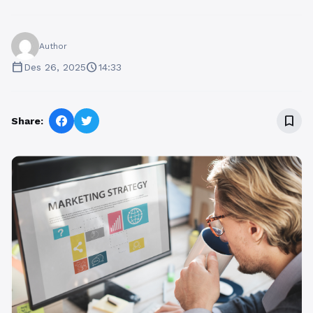
Author
calendar_today
schedule
Des 26, 2025
14:33
bookmark_border
Share: