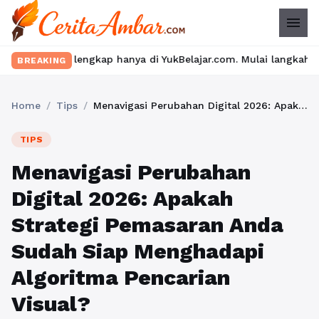
menu
lengkap hanya di YukBelajar.com. Mulai langkah suksesmu hari ini
BREAKING
Home
/
Tips
/
Menavigasi Perubahan Digital 2026: Apakah Strategi Pemasaran Anda Sudah Siap Menghadapi Algoritma Pencarian Visual?
TIPS
Menavigasi Perubahan
Digital 2026: Apakah
Strategi Pemasaran Anda
Sudah Siap Menghadapi
Algoritma Pencarian
Visual?