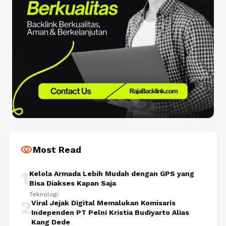
visibility
Most Read
1
Kelola Armada Lebih Mudah dengan GPS yang
Bisa Diakses Kapan Saja
Teknologi
2
Viral Jejak Digital Memalukan Komisaris
Independen PT Pelni Kristia Budiyarto Alias
Kang Dede