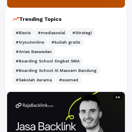
trending_up
Trending Topics
#Bisnis
#mediasosial
#Strategi
#tryoutonline
#kuliah gratis
#Anies Baswedan
#Boarding School tingkat SMA
#Boarding School Al Masoem Bandung
#Sekolah Asrama
#sosmed
AD