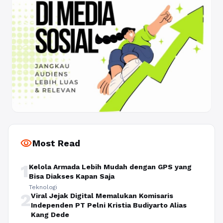
visibility
Most Read
1
Kelola Armada Lebih Mudah dengan GPS yang
Bisa Diakses Kapan Saja
Teknologi
2
Viral Jejak Digital Memalukan Komisaris
Independen PT Pelni Kristia Budiyarto Alias
Kang Dede