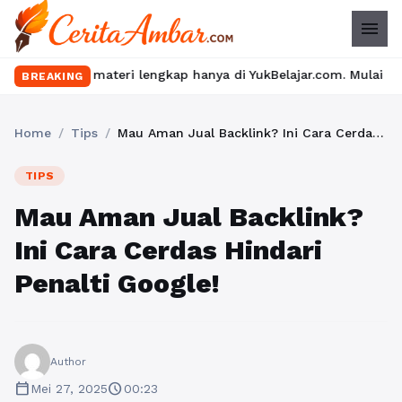
menu
an materi lengkap hanya di YukBelajar.com. Mulai langkah sukses
BREAKING
Home
/
Tips
/
Mau Aman Jual Backlink? Ini Cara Cerdas Hindari Penalti Google!
TIPS
Mau Aman Jual Backlink?
Ini Cara Cerdas Hindari
Penalti Google!
Author
calendar_today
schedule
Mei 27, 2025
00:23