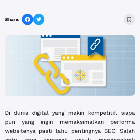
bookmark_border
Share:
Di dunia digital yang makin kompetitif, siapa
pun yang ingin memaksimalkan performa
websitenya pasti tahu pentingnya SEO. Salah
satu cara tercepat untuk mendongkrak