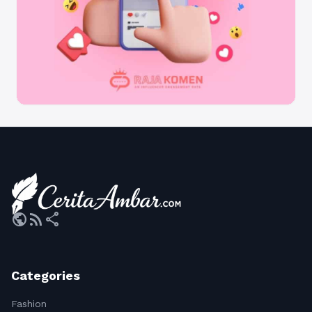
public
rss_feed
share
Categories
Fashion