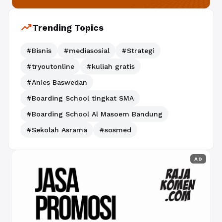
trending_up
Trending Topics
#Bisnis
#mediasosial
#Strategi
#tryoutonline
#kuliah gratis
#Anies Baswedan
#Boarding School tingkat SMA
#Boarding School Al Masoem Bandung
#Sekolah Asrama
#sosmed
AD