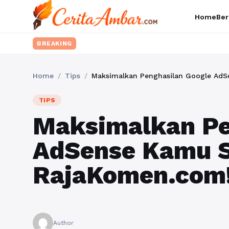
Home
Ber
BREAKING
Home
/
Tips
/
Maksimalkan Penghasilan Google Ad
TIPS
Maksimalkan Pe
AdSense Kamu S
RajaKomen.com
Author