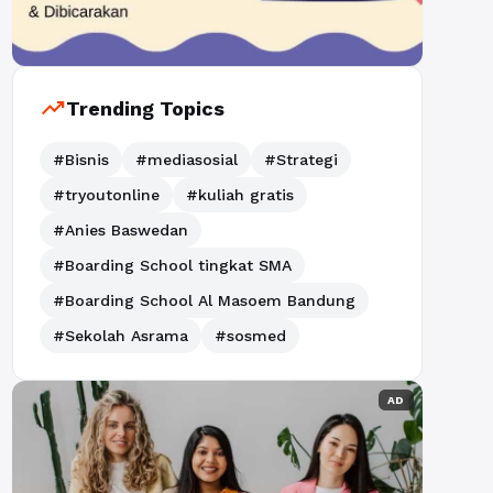
trending_up
Trending Topics
#Bisnis
#mediasosial
#Strategi
#tryoutonline
#kuliah gratis
#Anies Baswedan
#Boarding School tingkat SMA
#Boarding School Al Masoem Bandung
#Sekolah Asrama
#sosmed
AD