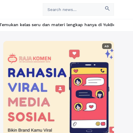
search
 dan materi lengkap hanya di YukBelajar.com. Mulai langkah suks
AD