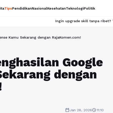
ita
Tips
Pendidikan
Nasional
Kesehatan
Teknologi
Politik
Ingin upgrade skill tanpa ribet? Temukan kelas seru
Sense Kamu Sekarang dengan RajaKomen.com!
nghasilan Google
ekarang dengan
!
calendar_today
schedule
Jan 28, 2026
11:10