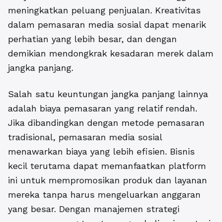
meningkatkan peluang penjualan. Kreativitas
dalam pemasaran media sosial dapat menarik
perhatian yang lebih besar, dan dengan
demikian mendongkrak kesadaran merek dalam
jangka panjang.
Salah satu keuntungan jangka panjang lainnya
adalah biaya pemasaran yang relatif rendah.
Jika dibandingkan dengan metode pemasaran
tradisional, pemasaran media sosial
menawarkan biaya yang lebih efisien. Bisnis
kecil terutama dapat memanfaatkan platform
ini untuk mempromosikan produk dan layanan
mereka tanpa harus mengeluarkan anggaran
yang besar. Dengan manajemen strategi