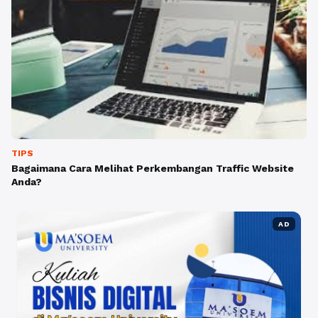
TIPS
Bagaimana Cara Melihat Perkembangan Traffic Website
Anda?
AD