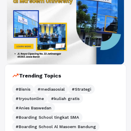
trending_up
Trending Topics
#Bisnis
#mediasosial
#Strategi
#tryoutonline
#kuliah gratis
#Anies Baswedan
#Boarding School tingkat SMA
#Boarding School Al Masoem Bandung