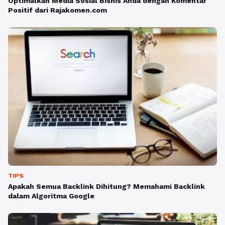
Optimalkan Media Sosial Bisnis Anda dengan Komentar
Positif dari Rajakomen.com
TIPS
Apakah Semua Backlink Dihitung? Memahami Backlink
dalam Algoritma Google