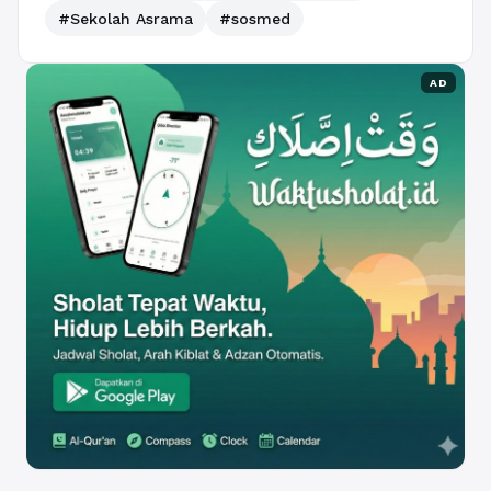
#Sekolah Asrama
#sosmed
AD