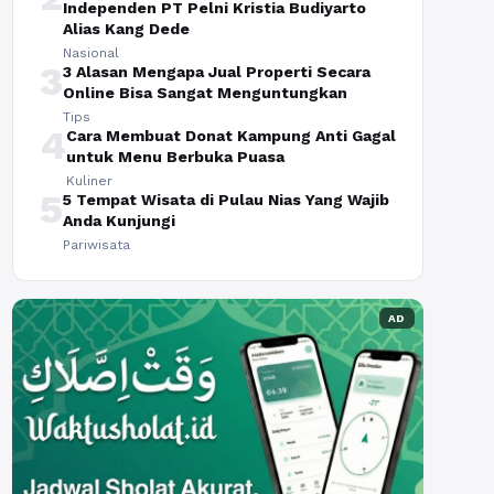
Independen PT Pelni Kristia Budiyarto
Alias Kang Dede
Nasional
3
3 Alasan Mengapa Jual Properti Secara
Online Bisa Sangat Menguntungkan
Tips
4
Cara Membuat Donat Kampung Anti Gagal
untuk Menu Berbuka Puasa
Kuliner
5
5 Tempat Wisata di Pulau Nias Yang Wajib
Anda Kunjungi
Pariwisata
AD