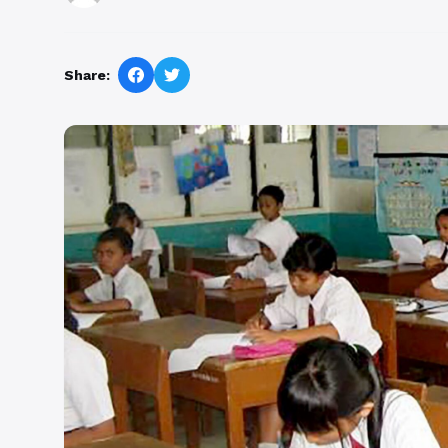
Share: