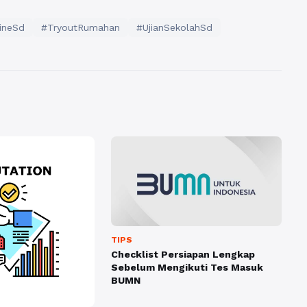
ineSd
#TryoutRumahan
#UjianSekolahSd
TIPS
Checklist Persiapan Lengkap
Sebelum Mengikuti Tes Masuk
BUMN