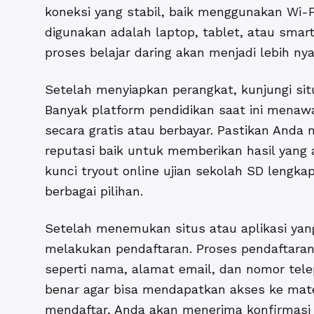
koneksi yang stabil, baik menggunakan Wi-
digunakan adalah laptop, tablet, atau sma
proses belajar daring akan menjadi lebih ny
Setelah menyiapkan perangkat, kunjungi sit
Banyak platform pendidikan saat ini menawa
secara gratis atau berbayar. Pastikan Anda 
reputasi baik untuk memberikan hasil yang 
kunci tryout online ujian sekolah SD leng
berbagai pilihan.
Setelah menemukan situs atau aplikasi yang
melakukan pendaftaran. Proses pendaftaran 
seperti nama, alamat email, dan nomor tel
benar agar bisa mendapatkan akses ke mate
mendaftar, Anda akan menerima konfirmasi m