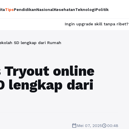
ita
Tips
Pendidikan
Nasional
Kesehatan
Teknologi
Politik
Ingin upgrade skill tanpa ribet? Temukan kela
Sekolah SD lengkap dari Rumah
Tryout online
D lengkap dari
calendar_today
schedule
Mei 07, 2025
00:48