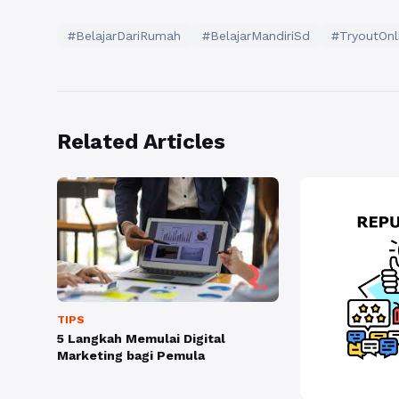
#BelajarDariRumah
#BelajarMandiriSd
#TryoutOnl
Related Articles
TIPS
5 Langkah Memulai Digital
Marketing bagi Pemula