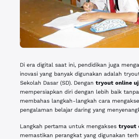
Di era digital saat ini, pendidikan juga men
inovasi yang banyak digunakan adalah tryout
Sekolah Dasar (SD). Dengan
tryout online u
mempersiapkan diri dengan lebih baik tanpa h
membahas langkah-langkah cara mengakses
pengalaman belajar daring yang menyenangk
Langkah pertama untuk mengakses
tryout 
memastikan perangkat yang digunakan terhu