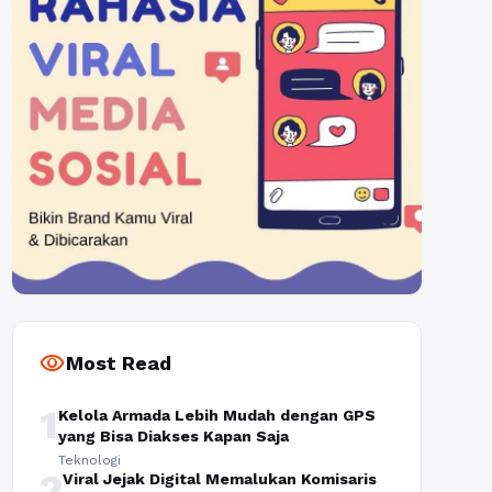
visibility
Most Read
1
Kelola Armada Lebih Mudah dengan GPS
yang Bisa Diakses Kapan Saja
Teknologi
2
Viral Jejak Digital Memalukan Komisaris