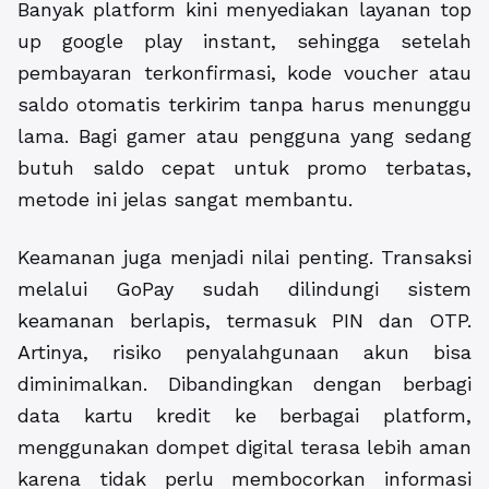
Banyak platform kini menyediakan layanan top
up google play instant, sehingga setelah
pembayaran terkonfirmasi, kode voucher atau
saldo otomatis terkirim tanpa harus menunggu
lama. Bagi gamer atau pengguna yang sedang
butuh saldo cepat untuk promo terbatas,
metode ini jelas sangat membantu.
Keamanan juga menjadi nilai penting. Transaksi
melalui GoPay sudah dilindungi sistem
keamanan berlapis, termasuk PIN dan OTP.
Artinya, risiko penyalahgunaan akun bisa
diminimalkan. Dibandingkan dengan berbagi
data kartu kredit ke berbagai platform,
menggunakan dompet digital terasa lebih aman
karena tidak perlu membocorkan informasi