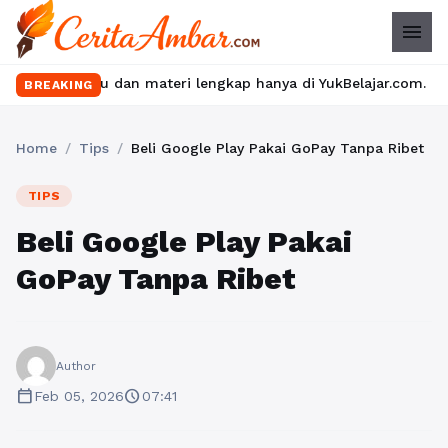
menu
 dan materi lengkap hanya di YukBelajar.com. Mulai langkah suks
BREAKING
Home
/
Tips
/
Beli Google Play Pakai GoPay Tanpa Ribet
TIPS
Beli Google Play Pakai
GoPay Tanpa Ribet
Author
calendar_today
schedule
Feb 05, 2026
07:41