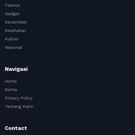
Fashion
Gadget
Kecantikan
Kesehatan
Kuliner
Nasional
Navigasi
Home
Berita
Privacy Policy
Tentang Kami
Contact