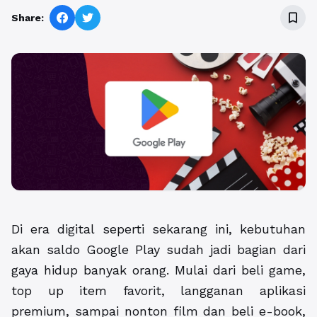
bookmark_border
Share:
Di era digital seperti sekarang ini, kebutuhan
akan saldo Google Play sudah jadi bagian dari
gaya hidup banyak orang. Mulai dari beli game,
top up item favorit, langganan aplikasi
premium, sampai nonton film dan beli e-book,