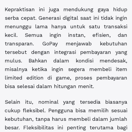
Kepraktisan ini juga mendukung gaya hidup
serba cepat. Generasi digital saat ini tidak ingin
menunggu lama hanya untuk satu transaksi
kecil. Semua ingin instan, efisien, dan
transparan. GoPay menjawab kebutuhan
tersebut dengan integrasi pembayaran yang
mulus. Bahkan dalam kondisi mendesak,
misalnya ketika ingin segera membeli item
limited edition di game, proses pembayaran
bisa selesai dalam hitungan menit.
Selain itu, nominal yang tersedia biasanya
cukup fleksibel. Pengguna bisa memilih sesuai
kebutuhan, tanpa harus membeli dalam jumlah
besar. Fleksibilitas ini penting terutama bagi