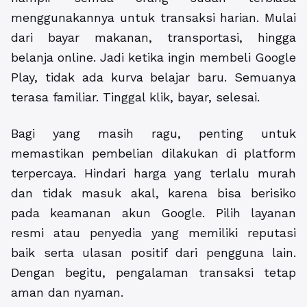
menggunakannya untuk transaksi harian. Mulai
dari bayar makanan, transportasi, hingga
belanja online. Jadi ketika ingin membeli Google
Play, tidak ada kurva belajar baru. Semuanya
terasa familiar. Tinggal klik, bayar, selesai.
Bagi yang masih ragu, penting untuk
memastikan pembelian dilakukan di platform
terpercaya. Hindari harga yang terlalu murah
dan tidak masuk akal, karena bisa berisiko
pada keamanan akun Google. Pilih layanan
resmi atau penyedia yang memiliki reputasi
baik serta ulasan positif dari pengguna lain.
Dengan begitu, pengalaman transaksi tetap
aman dan nyaman.