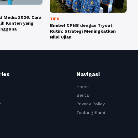
al Media 2026: Cara
TIPS
ih Konten yang
Bimbel CPNS dengan Tryout
engguna
Rutin: Strategi Meningkatkan
Nilai Ujian
ries
Navigasi
Home
Berita
n
Privacy Policy
n
Tentang Kami