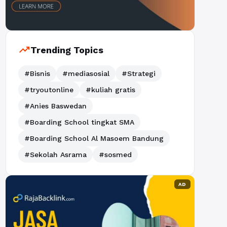
trending_up
Trending Topics
#Bisnis
#mediasosial
#Strategi
#tryoutonline
#kuliah gratis
#Anies Baswedan
#Boarding School tingkat SMA
#Boarding School Al Masoem Bandung
#Sekolah Asrama
#sosmed
AD