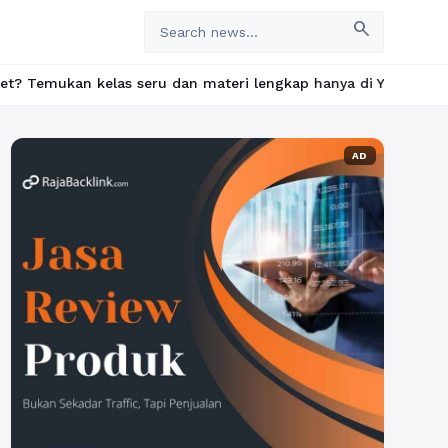
search
kelas seru dan materi lengkap hanya di YukBelajar.com. Mulai la
AD