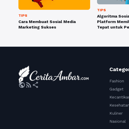
TIPS
TIPS
Algoritma Sosi
Cara Membuat Sosial Media
Platform Memil
Marketing Sukses
Tepat untuk P
Catego
Fashion
public
rss_feed
share
Gadget
Kecantika
Kesehata
Kuliner
Nasional