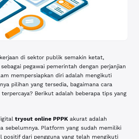
erjaan di sektor publik semakin ketat,
 sebagai pegawai pemerintah dengan perjanjian
alam mempersiapkan diri adalah mengikuti
ya pilihan yang tersedia, bagaimana cara
 terpercaya? Berikut adalah beberapa tips yang
gital
tryout online PPPK
akurat adalah
a sebelumnya. Platform yang sudah memiliki
 positif dari pengguna yang telah mengikuti