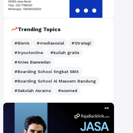
trending_up
Trending Topics
#Bisnis
#mediasosial
#Strategi
#tryoutonline
#kuliah gratis
#Anies Baswedan
#Boarding School tingkat SMA
#Boarding School Al Masoem Bandung
#Sekolah Asrama
#sosmed
AD