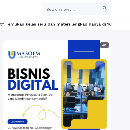
search
as seru dan materi lengkap hanya di YukBelajar.com. Mulai langk
AD