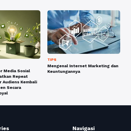
TIPS
Mengenal Internet Marketing dan
r Media Sosial
Keuntungannya
atkan Repeat
r Audiens Kembali
en Secara
oyal
ries
Navigasi