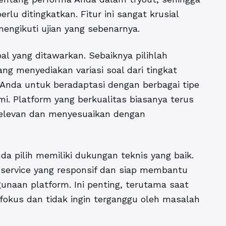
u ditingkatkan. Fitur ini sangat krusial
gikuti ujian yang sebenarnya.
oal yang ditawarkan. Sebaiknya pilihlah
ang menyediakan variasi soal dari tingkat
 Anda untuk beradaptasi dengan berbagai tipe
i. Platform yang berkualitas biasanya terus
relevan dan menyesuaikan dengan
da pilih memiliki dukungan teknis yang baik.
ervice yang responsif dan siap membantu
unaan platform. Ini penting, terutama saat
fokus dan tidak ingin terganggu oleh masalah