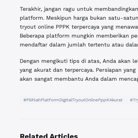
Terakhir, jangan ragu untuk membandingkan
platform. Meskipun harga bukan satu-satuny
tryout online PPPK terpercaya yang menawark
Beberapa platform mungkin memberikan pen
mendaftar dalam jumlah tertentu atau dala
Dengan mengikuti tips di atas, Anda akan le
yang akurat dan terpercaya. Persiapan yang
akan sangat membantu Anda dalam mencapai
#PilihlahPlatformDigitalTryoutOnlinePppKAkurat
#Tr
Related Articles