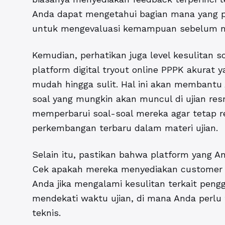
Anda dapat mengetahui bagian mana yang perl
untuk mengevaluasi kemampuan sebelum men
Kemudian, perhatikan juga level kesulitan s
platform digital tryout online PPPK akurat y
mudah hingga sulit. Hal ini akan membantu
soal yang mungkin akan muncul di ujian resm
memperbarui soal-soal mereka agar tetap 
perkembangan terbaru dalam materi ujian.
Selain itu, pastikan bahwa platform yang An
Cek apakah mereka menyediakan customer s
Anda jika mengalami kesulitan terkait pengg
mendekati waktu ujian, di mana Anda perlu 
teknis.