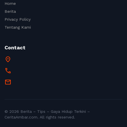
Home
Berita
Privacy Policy
Tentang Kami
Contact
location_on
call
mail
© 2026 Berita – Tips – Gaya Hidup Terkini –
CeritaAmbar.com. All rights reserved.