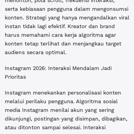
menonton, pola scroll, frekuensi interaksi,
serta kebiasaan pengguna dalam mengonsumsi
konten. Strategi yang hanya mengandalkan viral
instan tidak lagi efektif. Kreator dan brand
harus memahami cara kerja algoritma agar
konten tetap terlihat dan menjangkau target
audiens secara optimal.
Instagram 2026: Interaksi Mendalam Jadi
Prioritas
Instagram menekankan personalisasi konten
melalui perilaku pengguna.
Algoritma sosial
media
Instagram menilai akun yang sering
dikunjungi, postingan yang disimpan, dibagikan,
atau ditonton sampai selesai. Interaksi