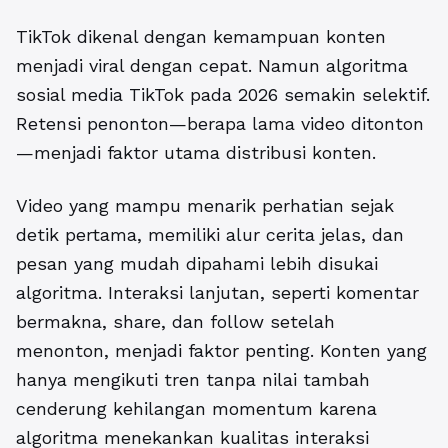
TikTok dikenal dengan kemampuan konten
menjadi viral dengan cepat. Namun algoritma
sosial media TikTok pada 2026 semakin selektif.
Retensi penonton—berapa lama video ditonton
—menjadi faktor utama distribusi konten.
Video yang mampu menarik perhatian sejak
detik pertama, memiliki alur cerita jelas, dan
pesan yang mudah dipahami lebih disukai
algoritma. Interaksi lanjutan, seperti komentar
bermakna, share, dan follow setelah
menonton, menjadi faktor penting. Konten yang
hanya mengikuti tren tanpa nilai tambah
cenderung kehilangan momentum karena
algoritma menekankan kualitas interaksi