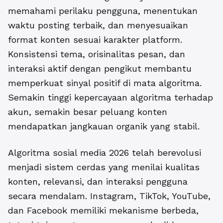
memahami perilaku pengguna, menentukan
waktu posting terbaik, dan menyesuaikan
format konten sesuai karakter platform.
Konsistensi tema, orisinalitas pesan, dan
interaksi aktif dengan pengikut membantu
memperkuat sinyal positif di mata algoritma.
Semakin tinggi kepercayaan algoritma terhadap
akun, semakin besar peluang konten
mendapatkan jangkauan organik yang stabil.
Algoritma sosial media
2026 telah berevolusi
menjadi sistem cerdas yang menilai kualitas
konten, relevansi, dan interaksi pengguna
secara mendalam. Instagram, TikTok, YouTube,
dan Facebook memiliki mekanisme berbeda,