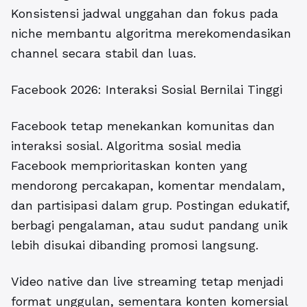
Konsistensi jadwal unggahan dan fokus pada
niche membantu algoritma merekomendasikan
channel secara stabil dan luas.
Facebook 2026: Interaksi Sosial Bernilai Tinggi
Facebook tetap menekankan komunitas dan
interaksi sosial. Algoritma sosial media
Facebook memprioritaskan konten yang
mendorong percakapan, komentar mendalam,
dan partisipasi dalam grup. Postingan edukatif,
berbagi pengalaman, atau sudut pandang unik
lebih disukai dibanding promosi langsung.
Video native dan live streaming tetap menjadi
format unggulan, sementara konten komersial