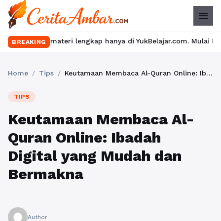
menu
ateri lengkap hanya di YukBelajar.com. Mulai langkah suksesmu h
BREAKING
Home
/
Tips
/
Keutamaan Membaca Al-Quran Online: Ibadah Digital yang Mudah dan Bermakna
TIPS
Keutamaan Membaca Al-
Quran Online: Ibadah
Digital yang Mudah dan
Bermakna
Author