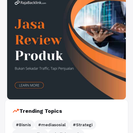
trending_up
Trending Topics
#Bisnis
#mediasosial
#Strategi