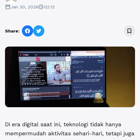
calendar_today
schedule
Jan 30, 2026
02:12
bookmark_border
Share:
Di era digital saat ini, teknologi tidak hanya
mempermudah aktivitas sehari-hari, tetapi juga