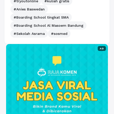
#tryoutonline
#kuliah gratis
#Anies Baswedan
#Boarding School tingkat SMA
#Boarding School Al Masoem Bandung
#Sekolah Asrama
#sosmed
AD