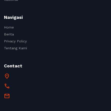
Navigasi
Home
Berita
Privacy Policy
Tentang Kami
Contact
location_on
call
mail