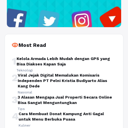
visibility
Most Read
1
Kelola Armada Lebih Mudah dengan GPS yang
Bisa Diakses Kapan Saja
Teknologi
2
Viral Jejak Digital Memalukan Komisaris
Independen PT Pelni Kristia Budiyarto Alias
Kang Dede
Nasional
3
3 Alasan Mengapa Jual Properti Secara Online
Bisa Sangat Menguntungkan
Tips
4
Cara Membuat Donat Kampung Anti Gagal
untuk Menu Berbuka Puasa
Kuliner