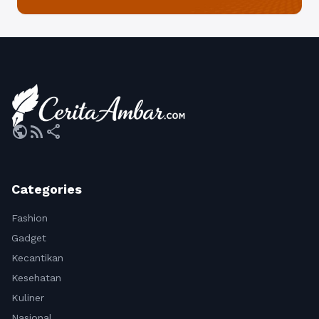
public
rss_feed
share
Categories
Fashion
Gadget
Kecantikan
Kesehatan
Kuliner
Nasional