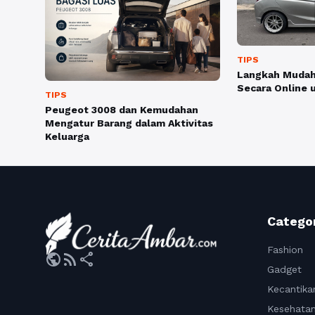
TIPS
Langkah Mudah
Secara Online 
TIPS
Peugeot 3008 dan Kemudahan
Mengatur Barang dalam Aktivitas
Keluarga
Catego
Fashion
public
rss_feed
share
Gadget
Kecantika
Kesehata