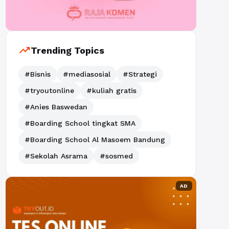
trending_up
Trending Topics
#Bisnis
#mediasosial
#Strategi
#tryoutonline
#kuliah gratis
#Anies Baswedan
#Boarding School tingkat SMA
#Boarding School Al Masoem Bandung
#Sekolah Asrama
#sosmed
AD