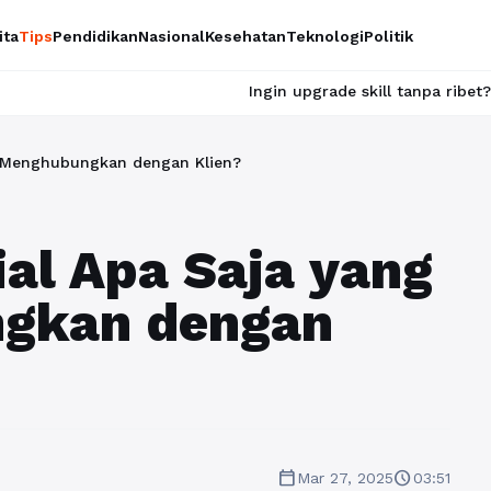
ita
Tips
Pendidikan
Nasional
Kesehatan
Teknologi
Politik
Ingin upgrade skill tanpa ribet? Temukan kelas se
a Menghubungkan dengan Klien?
al Apa Saja yang
ngkan dengan
calendar_today
schedule
Mar 27, 2025
03:51