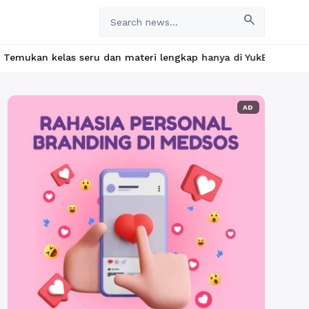
search
ru dan materi lengkap hanya di YukBelajar.com. Mulai langkah su
AD