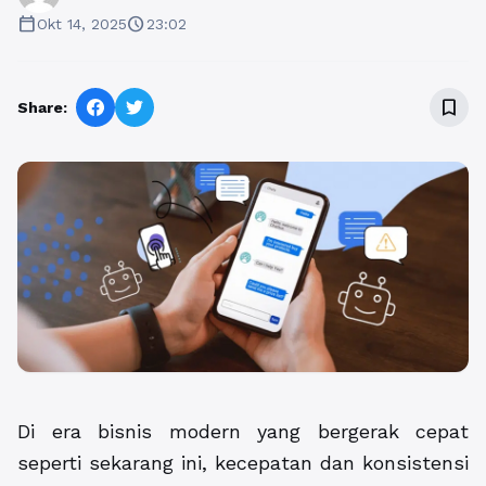
calendar_today
schedule
Okt 14, 2025
23:02
bookmark_border
Share:
Di era bisnis modern yang bergerak cepat
seperti sekarang ini, kecepatan dan konsistensi