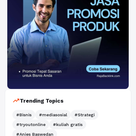
trending_up
Trending Topics
#Bisnis
#mediasosial
#Strategi
#tryoutonline
#kuliah gratis
#Anies Baswedan