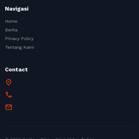
Navigasi
Home
Berita
Privacy Policy
Tentang Kami
Contact
location_on
call
mail