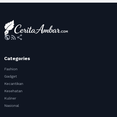
public
rss_feed
share
Categories
Fashion
Gadget
Kecantikan
Kesehatan
Kuliner
Nasional