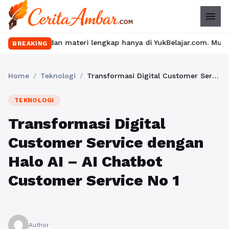
menu
n materi lengkap hanya di YukBelajar.com. Mulai langkah suksesm
BREAKING
Home
/
Teknologi
/
Transformasi Digital Customer Service dengan Halo AI – AI Chatbot Customer Service No 1
TEKNOLOGI
Transformasi Digital
Customer Service dengan
Halo AI – AI Chatbot
Customer Service No 1
Author