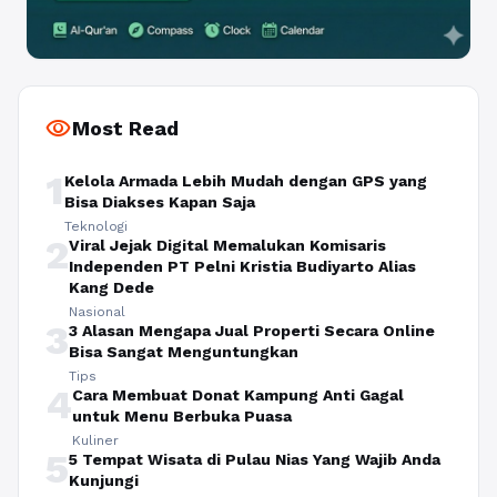
visibility
Most Read
1
Kelola Armada Lebih Mudah dengan GPS yang
Bisa Diakses Kapan Saja
Teknologi
2
Viral Jejak Digital Memalukan Komisaris
Independen PT Pelni Kristia Budiyarto Alias
Kang Dede
Nasional
3
3 Alasan Mengapa Jual Properti Secara Online
Bisa Sangat Menguntungkan
Tips
4
Cara Membuat Donat Kampung Anti Gagal
untuk Menu Berbuka Puasa
Kuliner
5
5 Tempat Wisata di Pulau Nias Yang Wajib Anda
Kunjungi