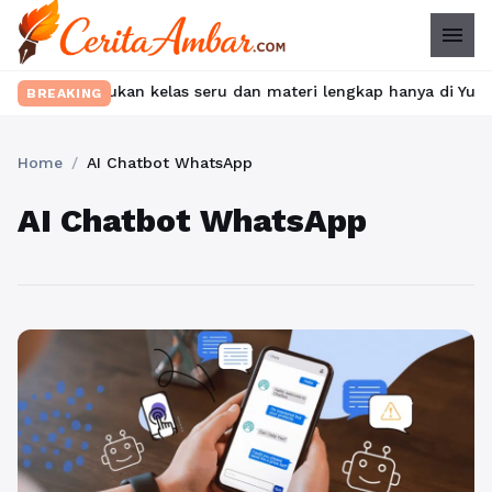
menu
bet? Temukan kelas seru dan materi lengkap hanya di YukBelajar.
BREAKING
Home
/
AI Chatbot WhatsApp
AI Chatbot WhatsApp