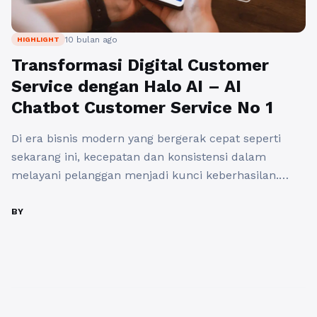
10 bulan ago
HIGHLIGHT
Transformasi Digital Customer
Service dengan Halo AI – AI
Chatbot Customer Service No 1
Di era bisnis modern yang bergerak cepat seperti
sekarang ini, kecepatan dan konsistensi dalam
melayani pelanggan menjadi kunci keberhasilan.
Banyak pelaku usaha, terutama UMKM, dihadapkan
pada tantangan yang sama yaitu bagaimana
BY
memberikan layanan pelanggan terbaik tanpa harus
mengeluarkan biaya besar untuk merekrut tim
customer service manusia? Jawabannya kini hadir
lewat inovasi digital bernama Halo AI, ...
Baca
Selengkapnya