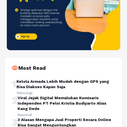
visibility
Most Read
1
Kelola Armada Lebih Mudah dengan GPS yang
Bisa Diakses Kapan Saja
Teknologi
2
Viral Jejak Digital Memalukan Komisaris
Independen PT Pelni Kristia Budiyarto Alias
Kang Dede
Nasional
3
3 Alasan Mengapa Jual Properti Secara Online
Bisa Sangat Menguntungkan