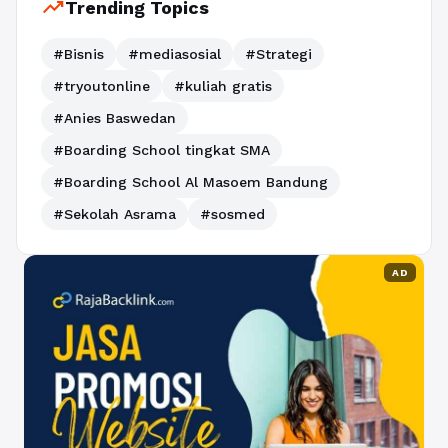
trending_up
Trending Topics
#Bisnis
#mediasosial
#Strategi
#tryoutonline
#kuliah gratis
#Anies Baswedan
#Boarding School tingkat SMA
#Boarding School Al Masoem Bandung
#Sekolah Asrama
#sosmed
AD