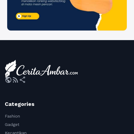
public
rss_feed
share
Categories
Fashion
Gadget
Kecantikan