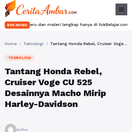
menu
s seru dan materi lengkap hanya di YukBelajar.com. Mulai langka
BREAKING
Home
/
Teknologi
/
Tantang Honda Rebel, Cruiser Voge CU 525 Desainnya Macho Mirip Harley-Davidson
TEKNOLOGI
Tantang Honda Rebel,
Cruiser Voge CU 525
Desainnya Macho Mirip
Harley-Davidson
Author