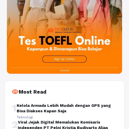
visibility
Most Read
1
Kelola Armada Lebih Mudah dengan GPS yang
Bisa Diakses Kapan Saja
Teknologi
2
Viral Jejak Digital Memalukan Komisaris
Independen PT Pelni Kristia Budiyarto Alias