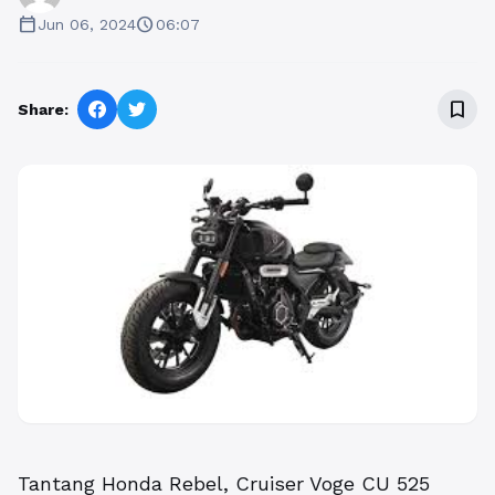
calendar_today
schedule
Jun 06, 2024
06:07
bookmark_border
Share:
Tantang Honda Rebel, Cruiser Voge CU 525