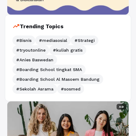
trending_up
Trending Topics
#Bisnis
#mediasosial
#Strategi
#tryoutonline
#kuliah gratis
#Anies Baswedan
#Boarding School tingkat SMA
#Boarding School Al Masoem Bandung
#Sekolah Asrama
#sosmed
AD