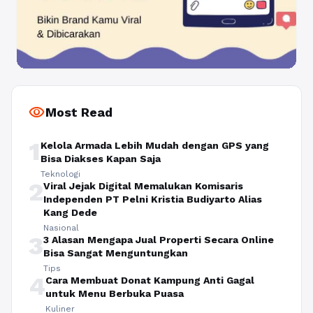
visibility
Most Read
1
Kelola Armada Lebih Mudah dengan GPS yang
Bisa Diakses Kapan Saja
Teknologi
2
Viral Jejak Digital Memalukan Komisaris
Independen PT Pelni Kristia Budiyarto Alias
Kang Dede
Nasional
3
3 Alasan Mengapa Jual Properti Secara Online
Bisa Sangat Menguntungkan
Tips
4
Cara Membuat Donat Kampung Anti Gagal
untuk Menu Berbuka Puasa
Kuliner