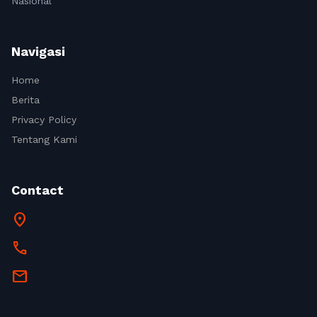
Nasional
Navigasi
Home
Berita
Privacy Policy
Tentang Kami
Contact
location_on
call
mail