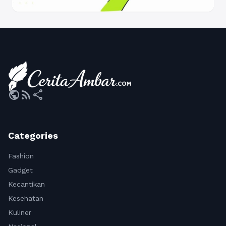
public
rss_feed
share
Categories
Fashion
Gadget
Kecantikan
Kesehatan
Kuliner