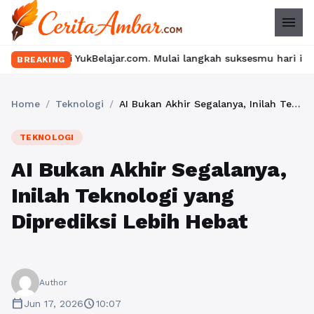
menu
elajar.com. Mulai langkah suksesmu hari ini! • Mau lulus? Latih
BREAKING
Home
/
Teknologi
/
AI Bukan Akhir Segalanya, Inilah Teknologi yang Diprediksi Lebih Hebat
TEKNOLOGI
AI Bukan Akhir Segalanya,
Inilah Teknologi yang
Diprediksi Lebih Hebat
Author
calendar_today
schedule
Jun 17, 2026
10:07