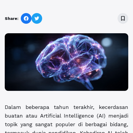
bookmark_border
Share:
Dalam beberapa tahun terakhir, kecerdasan
buatan atau Artificial Intelligence (AI) menjadi
topik yang sangat populer di berbagai bidang,
termasuk dunia pendidikan. Kehadiran AI telah