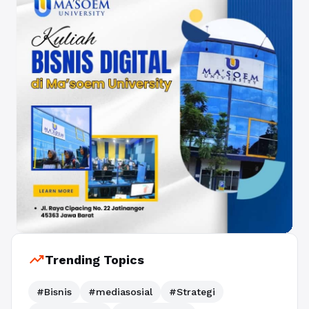
trending_up
Trending Topics
#Bisnis
#mediasosial
#Strategi