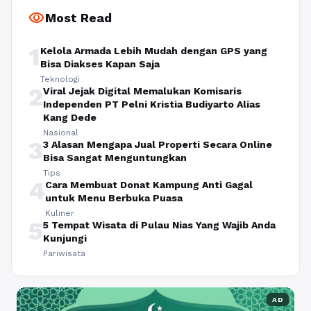
visibility
Most Read
1
Kelola Armada Lebih Mudah dengan GPS yang
Bisa Diakses Kapan Saja
Teknologi
2
Viral Jejak Digital Memalukan Komisaris
Independen PT Pelni Kristia Budiyarto Alias
Kang Dede
Nasional
3
3 Alasan Mengapa Jual Properti Secara Online
Bisa Sangat Menguntungkan
Tips
4
Cara Membuat Donat Kampung Anti Gagal
untuk Menu Berbuka Puasa
Kuliner
5
5 Tempat Wisata di Pulau Nias Yang Wajib Anda
Kunjungi
Pariwisata
AD