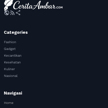
public
rss_feed
share
Categories
Fashion
Gadget
Kecantikan
Kesehatan
Kuliner
Nasional
Navigasi
Home