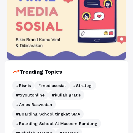
trending_up
Trending Topics
#Bisnis
#mediasosial
#Strategi
#tryoutonline
#kuliah gratis
#Anies Baswedan
#Boarding School tingkat SMA
#Boarding School Al Masoem Bandung