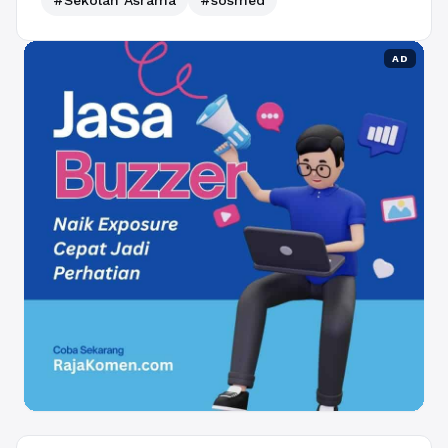
#Sekolah Asrama
#sosmed
AD