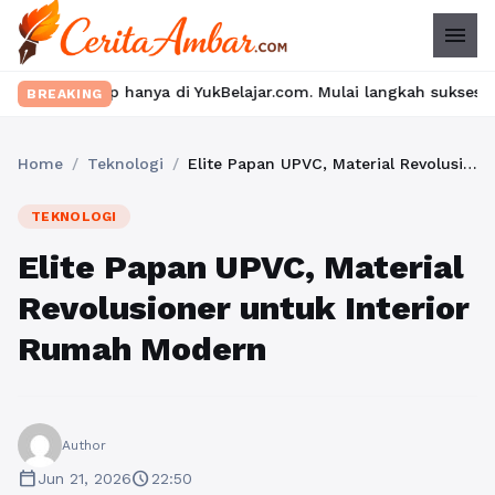
menu
nya di YukBelajar.com. Mulai langkah suksesmu hari ini! • Mau l
BREAKING
Home
/
Teknologi
/
Elite Papan UPVC, Material Revolusioner untuk Interior Rumah Modern
TEKNOLOGI
Elite Papan UPVC, Material
Revolusioner untuk Interior
Rumah Modern
Author
calendar_today
schedule
Jun 21, 2026
22:50