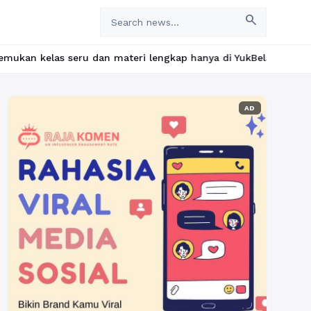
search
dan materi lengkap hanya di YukBelajar.com. Mulai langkah sukse
AD