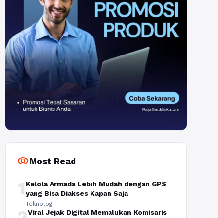
visibility
Most Read
1
Kelola Armada Lebih Mudah dengan GPS
yang Bisa Diakses Kapan Saja
Teknologi
2
Viral Jejak Digital Memalukan Komisaris