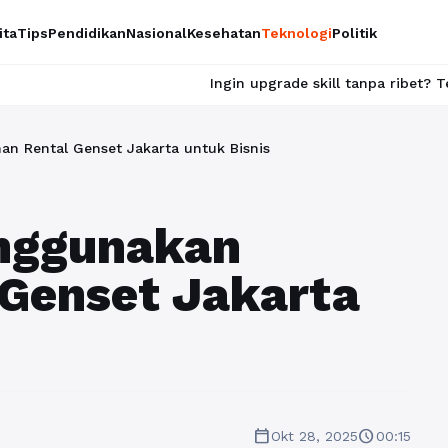
ita
Tips
Pendidikan
Nasional
Kesehatan
Teknologi
Politik
Ingin upgrade skill tanpa ribet? Temukan kelas seru 
n Rental Genset Jakarta untuk Bisnis
nggunakan
 Genset Jakarta
calendar_today
schedule
Okt 28, 2025
00:15