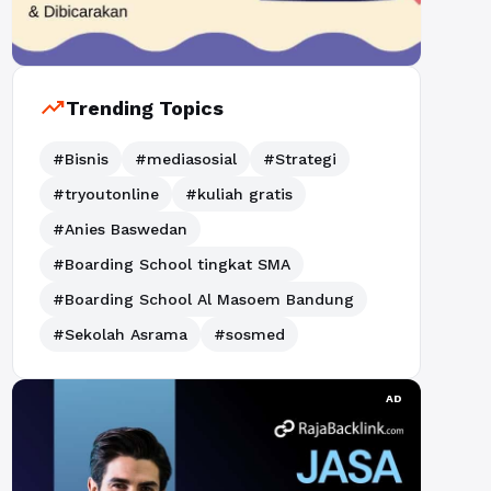
trending_up
Trending Topics
#Bisnis
#mediasosial
#Strategi
#tryoutonline
#kuliah gratis
#Anies Baswedan
#Boarding School tingkat SMA
#Boarding School Al Masoem Bandung
#Sekolah Asrama
#sosmed
AD