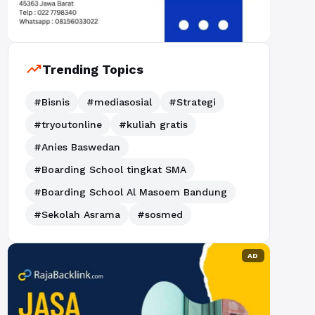
trending_up
Trending Topics
#Bisnis
#mediasosial
#Strategi
#tryoutonline
#kuliah gratis
#Anies Baswedan
#Boarding School tingkat SMA
#Boarding School Al Masoem Bandung
#Sekolah Asrama
#sosmed
AD