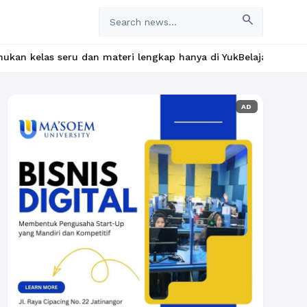
search
an materi lengkap hanya di YukBelajar.com. Mulai langkah suksesm
AD