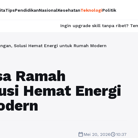
ita
Tips
Pendidikan
Nasional
Kesehatan
Teknologi
Politik
Ingin upgrade skill tanpa ribet? Temukan kelas seru d
ngan, Solusi Hemat Energi untuk Rumah Modern
sa Ramah
usi Hemat Energi
odern
calendar_today
schedule
Mei 20, 2026
10:37