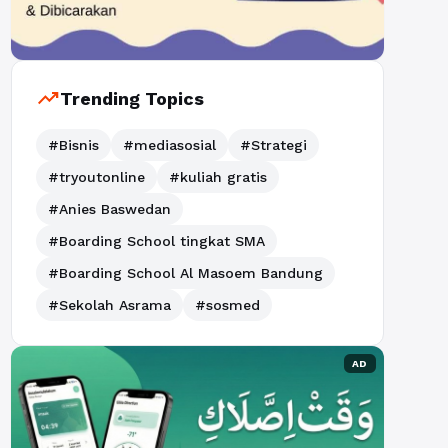
trending_up
Trending Topics
#Bisnis
#mediasosial
#Strategi
#tryoutonline
#kuliah gratis
#Anies Baswedan
#Boarding School tingkat SMA
#Boarding School Al Masoem Bandung
#Sekolah Asrama
#sosmed
AD