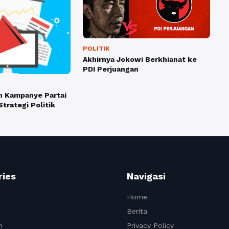
POLITIK
Akhirnya Jokowi Berkhianat ke
PDI Perjuangan
 Kampanye Partai
trategi Politik
ries
Navigasi
Home
Berita
n
Privacy Policy