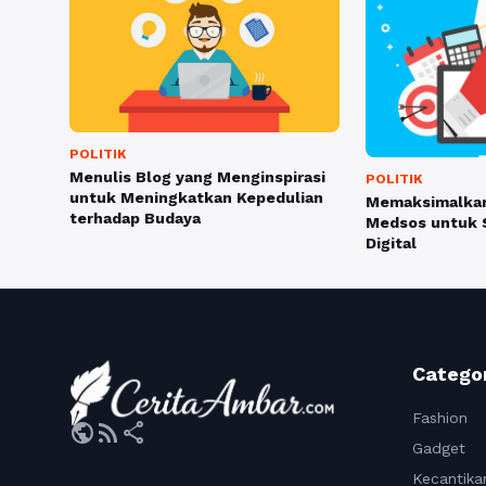
POLITIK
Menulis Blog yang Menginspirasi
POLITIK
untuk Meningkatkan Kepedulian
Memaksimalkan
terhadap Budaya
Medsos untuk S
Digital
Catego
Fashion
public
rss_feed
share
Gadget
Kecantika