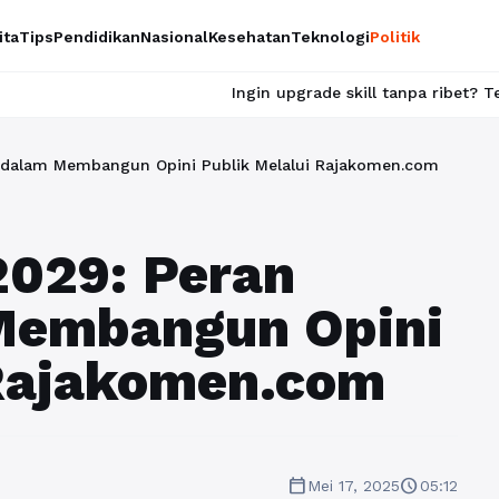
ita
Tips
Pendidikan
Nasional
Kesehatan
Teknologi
Politik
Ingin upgrade skill tanpa ribet? Temukan kelas ser
g dalam Membangun Opini Publik Melalui Rajakomen.com
2029: Peran
Membangun Opini
 Rajakomen.com
calendar_today
schedule
Mei 17, 2025
05:12