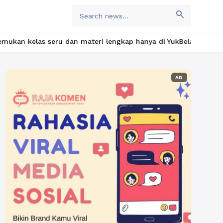
search
u dan materi lengkap hanya di YukBelajar.com. Mulai langkah suks
AD