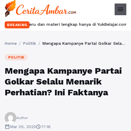
menu
eru dan materi lengkap hanya di YukBelajar.com. Mulai langkah s
BREAKING
Home
/
Politik
/
Mengapa Kampanye Partai Golkar Selalu Menarik Perhatian? Ini Faktanya
POLITIK
Mengapa Kampanye Partai
Golkar Selalu Menarik
Perhatian? Ini Faktanya
Author
calendar_today
schedule
Mar 05, 2025
17:16