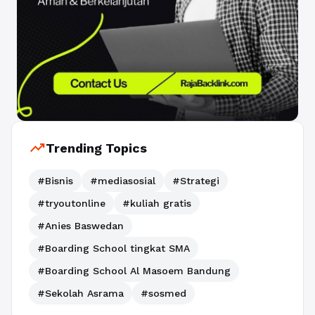
trending_up
Trending Topics
#Bisnis
#mediasosial
#Strategi
#tryoutonline
#kuliah gratis
#Anies Baswedan
#Boarding School tingkat SMA
#Boarding School Al Masoem Bandung
#Sekolah Asrama
#sosmed