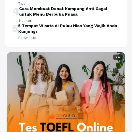
Tips
4
Cara Membuat Donat Kampung Anti Gagal
untuk Menu Berbuka Puasa
Kuliner
5
5 Tempat Wisata di Pulau Nias Yang Wajib Anda
Kunjungi
Pariwisata
AD