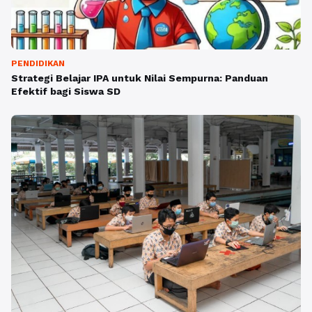
PENDIDIKAN
Strategi Belajar IPA untuk Nilai Sempurna: Panduan
Efektif bagi Siswa SD