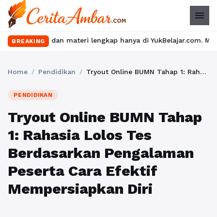
menu
an materi lengkap hanya di YukBelajar.com. Mulai langkah suksesm
BREAKING
Home
/
Pendidikan
/
Tryout Online BUMN Tahap 1: Rahasia Lolos Tes Berdasarkan Pengalaman Peserta Cara Efektif Mempersiapkan Diri
PENDIDIKAN
Tryout Online BUMN Tahap
1: Rahasia Lolos Tes
Berdasarkan Pengalaman
Peserta Cara Efektif
Mempersiapkan Diri