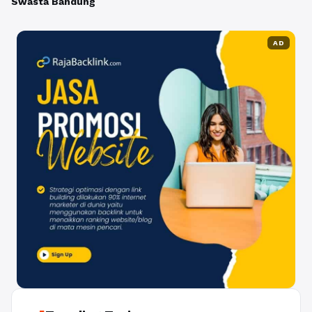
Swasta Bandung
AD