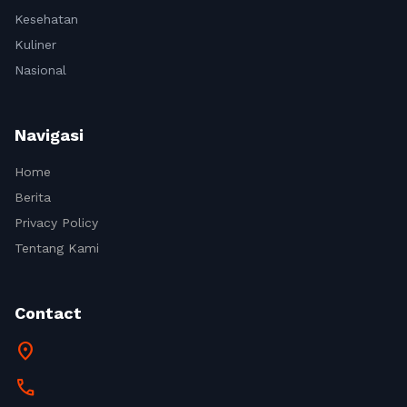
Kesehatan
Kuliner
Nasional
Navigasi
Home
Berita
Privacy Policy
Tentang Kami
Contact
location_on
call