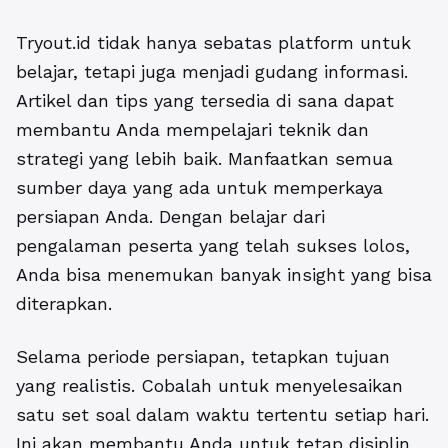
Tryout.id tidak hanya sebatas platform untuk
belajar, tetapi juga menjadi gudang informasi.
Artikel dan tips yang tersedia di sana dapat
membantu Anda mempelajari teknik dan
strategi yang lebih baik. Manfaatkan semua
sumber daya yang ada untuk memperkaya
persiapan Anda. Dengan belajar dari
pengalaman peserta yang telah sukses lolos,
Anda bisa menemukan banyak insight yang bisa
diterapkan.
Selama periode persiapan, tetapkan tujuan
yang realistis. Cobalah untuk menyelesaikan
satu set soal dalam waktu tertentu setiap hari.
Ini akan membantu Anda untuk tetap disiplin