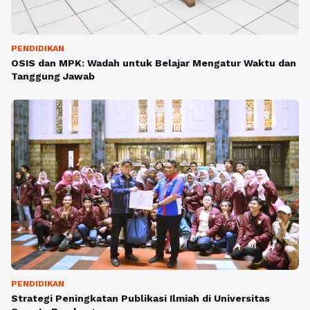
PENDIDIKAN
OSIS dan MPK: Wadah untuk Belajar Mengatur Waktu dan
Tanggung Jawab
PENDIDIKAN
Strategi Peningkatan Publikasi Ilmiah di Universitas