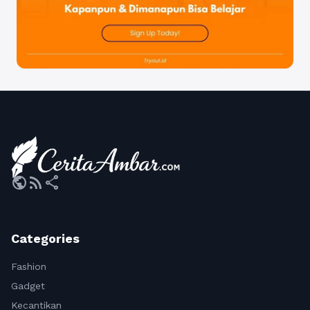
public
rss_feed
share
Categories
Fashion
Gadget
Kecantikan