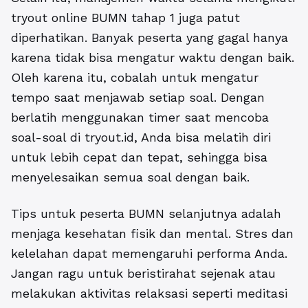
tryout online BUMN tahap 1 juga patut
diperhatikan. Banyak peserta yang gagal hanya
karena tidak bisa mengatur waktu dengan baik.
Oleh karena itu, cobalah untuk mengatur
tempo saat menjawab setiap soal. Dengan
berlatih menggunakan timer saat mencoba
soal-soal di tryout.id, Anda bisa melatih diri
untuk lebih cepat dan tepat, sehingga bisa
menyelesaikan semua soal dengan baik.
Tips untuk peserta BUMN selanjutnya adalah
menjaga kesehatan fisik dan mental. Stres dan
kelelahan dapat memengaruhi performa Anda.
Jangan ragu untuk beristirahat sejenak atau
melakukan aktivitas relaksasi seperti meditasi