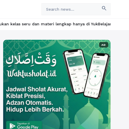
search
materi lengkap hanya di YukBelajar.com. Mulai langkah suksesmu h
AD