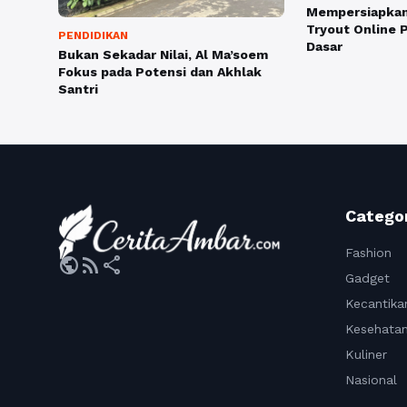
Mempersiapkan
Tryout Online P
PENDIDIKAN
Dasar
Bukan Sekadar Nilai, Al Ma’soem
Fokus pada Potensi dan Akhlak
Santri
Catego
Fashion
public
rss_feed
share
Gadget
Kecantika
Kesehata
Kuliner
Nasional