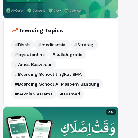
trending_up
Trending Topics
#Bisnis
#mediasosial
#Strategi
#tryoutonline
#kuliah gratis
#Anies Baswedan
#Boarding School tingkat SMA
#Boarding School Al Masoem Bandung
#Sekolah Asrama
#sosmed
AD