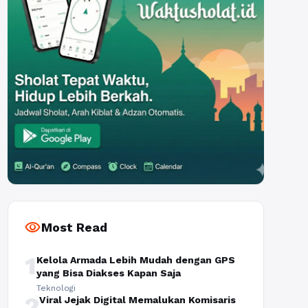
visibility
Most Read
1
Kelola Armada Lebih Mudah dengan GPS
yang Bisa Diakses Kapan Saja
Teknologi
2
Viral Jejak Digital Memalukan Komisaris