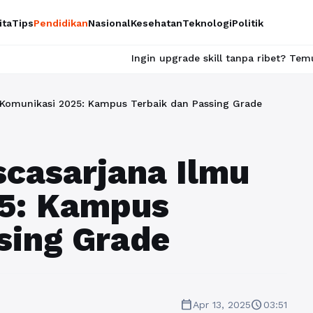
ita
Tips
Pendidikan
Nasional
Kesehatan
Teknologi
Politik
Ingin upgrade skill tanpa ribet? Temukan kelas seru dan 
 Komunikasi 2025: Kampus Terbaik dan Passing Grade
casarjana Ilmu
5: Kampus
sing Grade
calendar_today
schedule
Apr 13, 2025
03:51