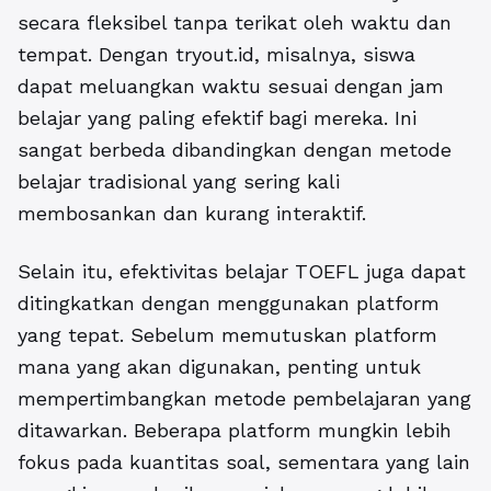
secara fleksibel tanpa terikat oleh waktu dan
tempat. Dengan tryout.id, misalnya, siswa
dapat meluangkan waktu sesuai dengan jam
belajar yang paling efektif bagi mereka. Ini
sangat berbeda dibandingkan dengan metode
belajar tradisional yang sering kali
membosankan dan kurang interaktif.
Selain itu, efektivitas belajar TOEFL juga dapat
ditingkatkan dengan menggunakan platform
yang tepat. Sebelum memutuskan platform
mana yang akan digunakan, penting untuk
mempertimbangkan metode pembelajaran yang
ditawarkan. Beberapa platform mungkin lebih
fokus pada kuantitas soal, sementara yang lain