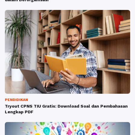
PENDIDIKAN
Tryout CPNS TIU Gratis: Download Soal dan Pembahasan
Lengkap PDF