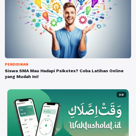
PENDIDIKAN
Siswa SMA Mau Hadapi Psikotes? Coba Latihan Online
yang Mudah Ini!
AD