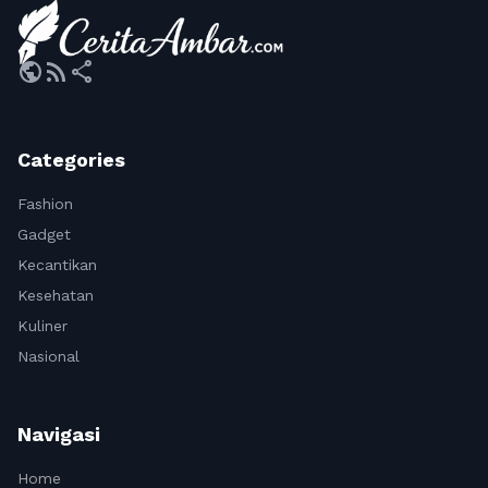
public
rss_feed
share
Categories
Fashion
Gadget
Kecantikan
Kesehatan
Kuliner
Nasional
Navigasi
Home