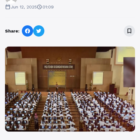
calendar_today
schedule
Jun 12, 2025
01:09
bookmark_border
Share: